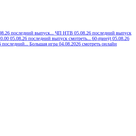
8.26 последний выпуск...
ЧП НТВ 05.08.26 последний выпуск
0.00 05.08.26 последний выпуск смотреть...
60-ṃинẏƫ 05.08.26
 последний...
Большая игра 04.08.2026 смотреть онлайн