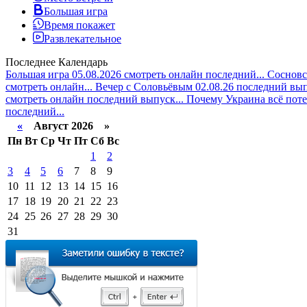
Большая игра
Время покажет
Развлекательное
Последнее
Календарь
Большая игра 05.08.2026 смотреть онлайн последний...
Сосновск
смотреть онлайн...
Вечер с Соловьёвым 02.08.26 последний вып
смотреть онлайн последний выпуск...
Почему Украина всё поте
последний...
«
Август 2026 »
Пн
Вт
Ср
Чт
Пт
Сб
Вс
1
2
3
4
5
6
7
8
9
10
11
12
13
14
15
16
17
18
19
20
21
22
23
24
25
26
27
28
29
30
31