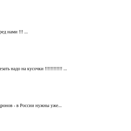
д нами !!! ...
ть надо на кусочки !!!!!!!!!!!! ...
дронов - в России нужны уже...