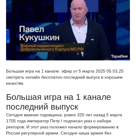
Большая игра на 1 канале: эфир от 5 марта 2025 05.03.25
смотреть онлайн бесплатно последний выпуск в хорошем
качестве.
Большая игра на 1 канале
последний выпуск
Сегодня важная годовщина, ровно 320 лет назад 5 марта
1705 года император Петр I подписал указ о наборе
ректоров. И этот указ положил начало формированию в
России регулярной армии. Сегодня наша армия без