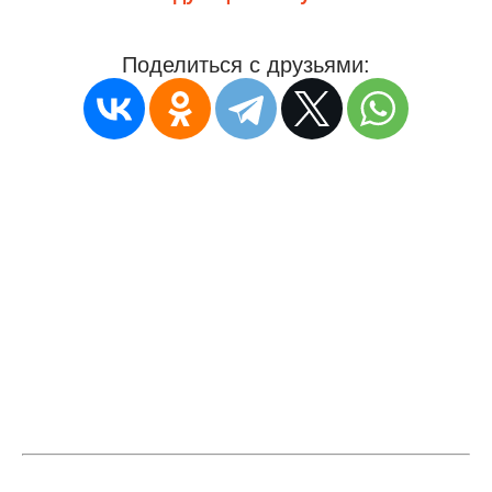
Поделиться с друзьями: