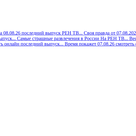
а 08.08.26 последний выпуск РЕН ТВ...
Своя правда от 07.08.20
ыпуск...
Самые страшные развлечения в России На РЕН ТВ...
Вес
ть онлайн последний выпуск...
Время покажет 07.08.26 смотреть 