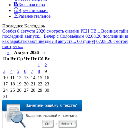
Большая игра
Время покажет
Развлекательное
Последнее
Календарь
Совбез 8 августа 2026 смотреть онлайн РЕН ТВ...
Военная тайн
последний выпуск...
Вечер с Соловьёвым 02.08.26 последний в
как зарабатывают звёзды? 8 августа...
60-ṃинẏƫ 07.08.26 смотре
смотреть...
«
Август 2026 »
Пн
Вт
Ср
Чт
Пт
Сб
Вс
1
2
3
4
5
6
7
8
9
10
11
12
13
14
15
16
17
18
19
20
21
22
23
24
25
26
27
28
29
30
31