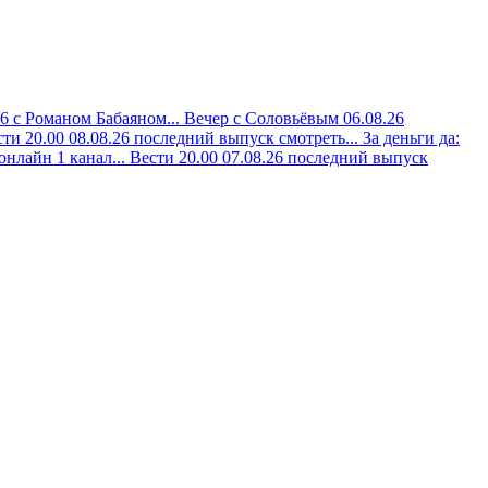
26 с Романом Бабаяном...
Вечер с Соловьёвым 06.08.26
ти 20.00 08.08.26 последний выпуск смотреть...
За деньги да:
онлайн 1 канал...
Вести 20.00 07.08.26 последний выпуск