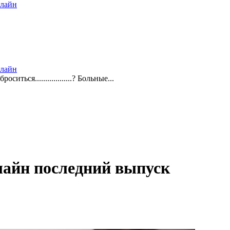
нлайн
нлайн
ться..................? Больные...
нлайн последний выпуск