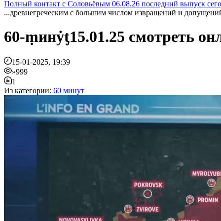
Полный контакт с Соловьёвым 06.08.26 последний выпуск сег
...древнегреческим с большим числом извращений и допущений 
60-ṃинẏƫ15.01.25 смотреть о
15-01-2025, 19:39
»999
1
Из категории:
60 минут