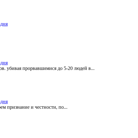
одня
одня
в. убивая прорвавшимися до 5-20 людей в...
одня
ем признание и честности, по...