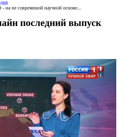
одня
- на не совремнной научной основе...
нлайн последний выпуск