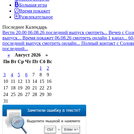
Большая игра
Время покажет
Развлекательное
Последнее
Календарь
Вести 20.00 06.08.26 последний выпуск смотреть...
Вечер с Сол
выпуск...
Время покажет 06.08.26 смотреть онлайн 1 канал...
60
последний выпуск смотреть онлайн...
Полный контакт с Соловь
последний...
«
Август 2026 »
Пн
Вт
Ср
Чт
Пт
Сб
Вс
1
2
3
4
5
6
7
8
9
10
11
12
13
14
15
16
17
18
19
20
21
22
23
24
25
26
27
28
29
30
31