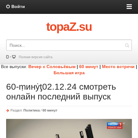
Войти
topaZ.su
Полная версия сайта
Все выпуски:
Вечер с Соловьёвым
|
60 минут
|
Место встречи
|
Большая игра
60-ṃинẏƫ02.12.24 смотреть
онлайн последний выпуск
Раздел:
Политика
/
60 минут