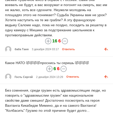
воевать не будут, а вас вооружат и погонят на смерть, вас им
не жалко, хоть все сдохните. Неужели молодежь на
площадях этого не понимает? Судьба Украины вам не урок?
Хотите наступить на те же грабли? А эту французскую
ведьму Саломе надо, пока не поздно, посадить за решетку в
одну камеру с Мишико за подстрекание школьников к
противоправным действиям.
16
6
баба Таня
3 декабря 2024 03:17
Ответить
Какое НАТО 🤣🤣🤣🤣проснись ты серишь 🤣🤣🤣🤣
6
6
Гость Сергей
2 декабря 2024 13:29
Ответить
Без сомнения, среди грузин есть здравомыслящие люди, но
говорить о "здравомыслии грузин" как национальном
свойстве даже смешно! Достаточно посмотреть на героя
Вахтанга Кикабидзе Мимино, да и на самого Вахтанга!
"Колбасить" Грузию по этой причине будет долго...