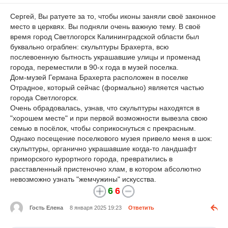
Сергей, Вы ратуете за то, чтобы иконы заняли своё законное
место в церквях. Вы подняли очень важную тему. В своё
время город Светлогорск Калининградской области был
буквально ограблен: скульптуры Брахерта, всю
послевоенную бытность украшавшие улицы и променад
города, переместили в 90-х года в музей поселка.
Дом-музей Германа Брахерта расположен в поселке
Отрадное, который сейчас (формально) является частью
города Светлогорск.
Очень обрадовалась, узнав, что скульптуры находятся в
"хорошем месте" и при первой возможности вывезла свою
семью в посёлок, чтобы соприкоснуться с прекрасным.
Однако посещение поселкового музея привело меня в шок:
скульптуры, органично украшавшие когда-то ландшафт
приморского курортного города, превратились в
расставленный пристеночно хлам, в котором абсолютно
невозможно узнать "жемчужины" искусства.
6
6
Гость Елена
8 января 2025 19:23
Ответить