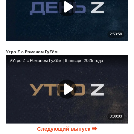
Утро Z с Романом ГуZём
:
Следующий выпуск ⮕