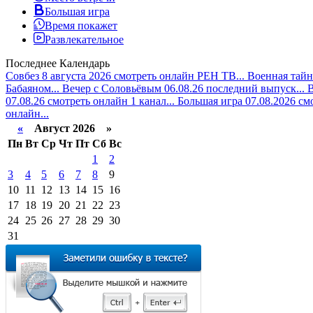
Большая игра
Время покажет
Развлекательное
Последнее
Календарь
Совбез 8 августа 2026 смотреть онлайн РЕН ТВ...
Военная тайн
Бабаяном...
Вечер с Соловьёвым 06.08.26 последний выпуск...
В
07.08.26 смотреть онлайн 1 канал...
Большая игра 07.08.2026 см
онлайн...
«
Август 2026 »
Пн
Вт
Ср
Чт
Пт
Сб
Вс
1
2
3
4
5
6
7
8
9
10
11
12
13
14
15
16
17
18
19
20
21
22
23
24
25
26
27
28
29
30
31