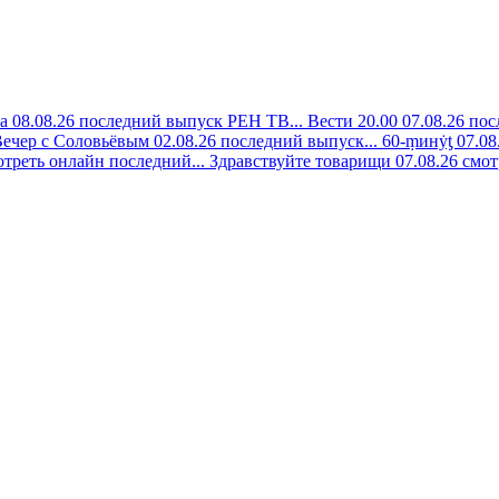
а 08.08.26 последний выпуск РЕН ТВ...
Вести 20.00 07.08.26 пос
ечер с Соловьёвым 02.08.26 последний выпуск...
60-ṃинẏƫ 07.08
отреть онлайн последний...
Здравствуйте товарищи 07.08.26 смот