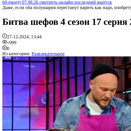
60-ṃинẏƫ 07.08.26 смотреть онлайн последний выпуск
Даже, если оба полушария перестанут варить как надо, изобрету
Битва шефов 4 сезон 17 серия
27-12-2024, 13:44
»999
0
Из категории:
Развлекательное