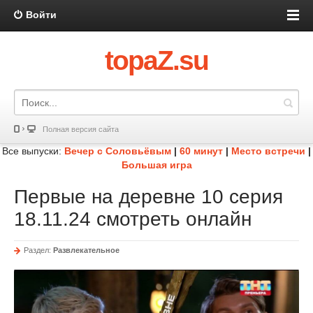
Войти
topaZ.su
Полная версия сайта
Все выпуски:
Вечер с Соловьёвым
|
60 минут
|
Место встречи
|
Большая игра
Первые на деревне 10 серия
18.11.24 смотреть онлайн
Раздел:
Развлекательное