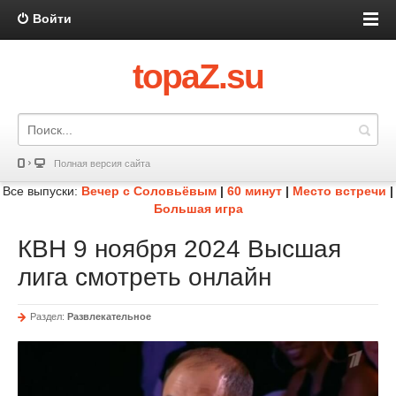
Войти
topaZ.su
Полная версия сайта
Все выпуски:
Вечер с Соловьёвым
|
60 минут
|
Место встречи
|
Большая игра
КВН 9 ноября 2024 Высшая
лига смотреть онлайн
Раздел:
Развлекательное