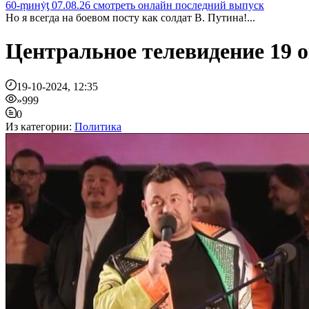
60-ṃинẏƫ 07.08.26 смотреть онлайн последний выпуск
Но я всегда на боевом посту как солдат В. Путина!...
Центральное телевидение 19 
19-10-2024, 12:35
»999
0
Из категории:
Политика