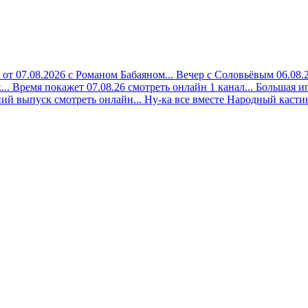
 от 07.08.2026 с Романом Бабаяном...
Вечер с Соловьёвым 06.08.2
..
Время покажет 07.08.26 смотреть онлайн 1 канал...
Большая иг
ий выпуск смотреть онлайн...
Ну-ка все вместе Народный кастинг