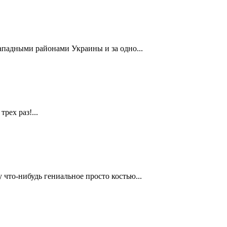
ападными районами Украины и за одно...
рех раз!...
 что-нибудь гениальное просто костью...