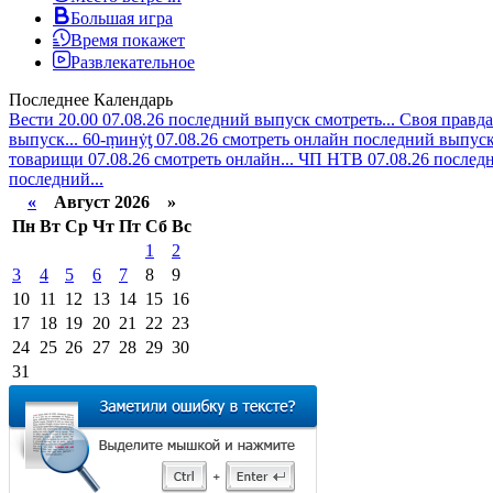
Большая игра
Время покажет
Развлекательное
Последнее
Календарь
Вести 20.00 07.08.26 последний выпуск смотреть...
Своя правда
выпуск...
60-ṃинẏƫ 07.08.26 смотреть онлайн последний выпуск.
товарищи 07.08.26 смотреть онлайн...
ЧП НТВ 07.08.26 последн
последний...
«
Август 2026 »
Пн
Вт
Ср
Чт
Пт
Сб
Вс
1
2
3
4
5
6
7
8
9
10
11
12
13
14
15
16
17
18
19
20
21
22
23
24
25
26
27
28
29
30
31