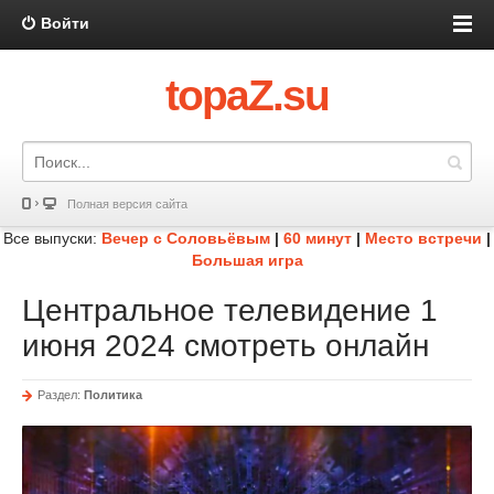
Войти
topaZ.su
Полная версия сайта
Все выпуски:
Вечер с Соловьёвым
|
60 минут
|
Место встречи
|
Большая игра
Центральное телевидение 1
июня 2024 смотреть онлайн
Раздел:
Политика