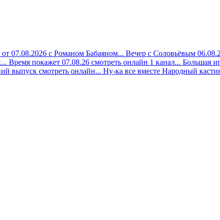
 от 07.08.2026 с Романом Бабаяном...
Вечер с Соловьёвым 06.08.2
..
Время покажет 07.08.26 смотреть онлайн 1 канал...
Большая иг
ий выпуск смотреть онлайн...
Ну-ка все вместе Народный кастинг