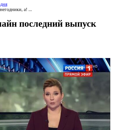
одня
егодники, а! ...
нлайн последний выпуск