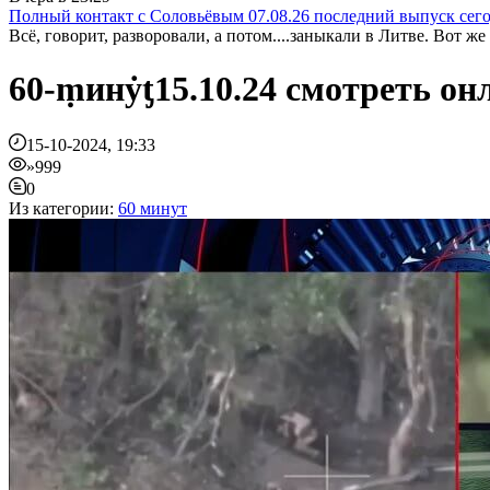
Полный контакт с Соловьёвым 07.08.26 последний выпуск сег
Всё, говорит, разворовали, а потом....заныкали в Литве. Вот же н
60-ṃинẏƫ15.10.24 смотреть о
15-10-2024, 19:33
»999
0
Из категории:
60 минут