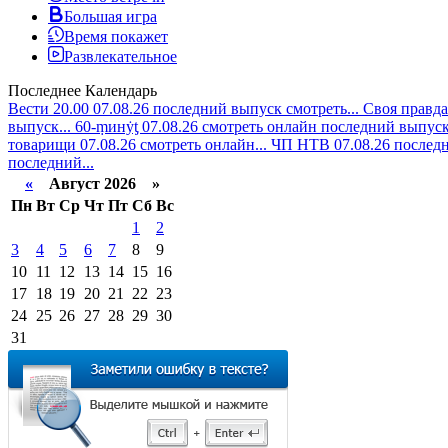
Большая игра
Время покажет
Развлекательное
Последнее
Календарь
Вести 20.00 07.08.26 последний выпуск смотреть...
Своя правда
выпуск...
60-ṃинẏƫ 07.08.26 смотреть онлайн последний выпуск.
товарищи 07.08.26 смотреть онлайн...
ЧП НТВ 07.08.26 последн
последний...
«
Август 2026 »
Пн
Вт
Ср
Чт
Пт
Сб
Вс
1
2
3
4
5
6
7
8
9
10
11
12
13
14
15
16
17
18
19
20
21
22
23
24
25
26
27
28
29
30
31