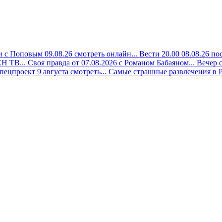
 с Поповым 09.08.26 смотреть онлайн...
Вести 20.00 08.08.26 по
Н ТВ...
Своя правда от 07.08.2026 с Романом Бабаяном...
Вечер 
ецпроект 9 августа смотреть...
Самые страшные развлечения в Р