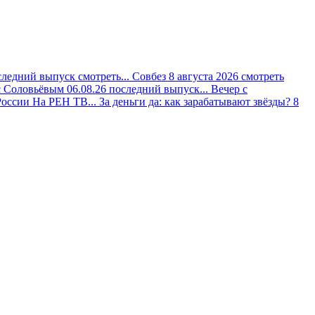
следний выпуск смотреть...
Совбез 8 августа 2026 смотреть
с Соловьёвым 06.08.26 последний выпуск...
Вечер с
оссии На РЕН ТВ...
За деньги да: как зарабатывают звёзды? 8