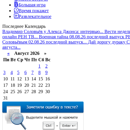
Большая игра
Время покажет
Развлекательное
Последнее
Календарь
Владимир Соловьёв у Алекса Джонса: интервью...
Вести недели
онлайн РЕН ТВ...
Военная тайна 08.08.26 последний выпуск РЕ
Соловьёвым 02.08.26 последний выпуск...
Дай дорогу дураку Сп
августа...
«
Август 2026 »
Пн
Вт
Ср
Чт
Пт
Сб
Вс
1
2
3
4
5
6
7
8
9
10
11
12
13
14
15
16
17
18
19
20
21
22
23
24
25
26
27
28
29
30
31