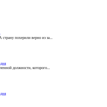
ь
 страну похерили верно из за...
одня
ленной должности, которого...
одня