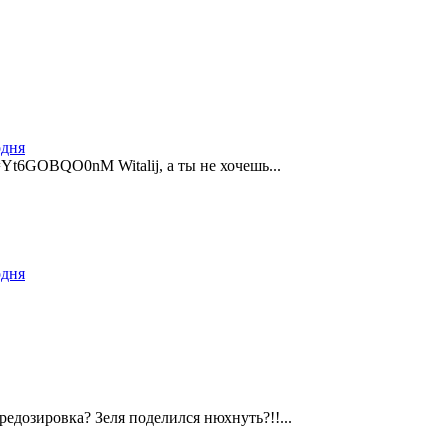
одня
=Yt6GOBQO0nM Witalij, а ты не хочешь...
одня
едозировка? Зеля поделился нюхнуть?!!...