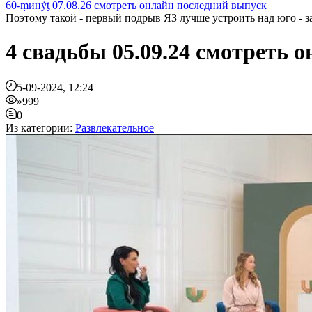
60-ṃинẏƫ 07.08.26 смотреть онлайн последний выпуск
Поэтому такой - первый подрыв ЯЗ лучше устроить над юго - з
4 свадьбы 05.09.24 смотреть 
5-09-2024, 12:24
»999
0
Из категории:
Развлекательное