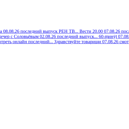
а 08.08.26 последний выпуск РЕН ТВ...
Вести 20.00 07.08.26 пос
ечер с Соловьёвым 02.08.26 последний выпуск...
60-ṃинẏƫ 07.08
отреть онлайн последний...
Здравствуйте товарищи 07.08.26 смот