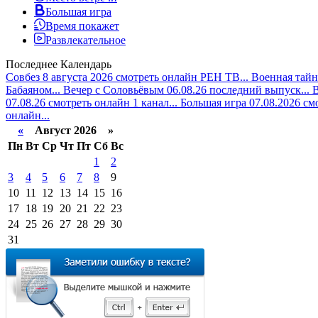
Большая игра
Время покажет
Развлекательное
Последнее
Календарь
Совбез 8 августа 2026 смотреть онлайн РЕН ТВ...
Военная тайн
Бабаяном...
Вечер с Соловьёвым 06.08.26 последний выпуск...
В
07.08.26 смотреть онлайн 1 канал...
Большая игра 07.08.2026 см
онлайн...
«
Август 2026 »
Пн
Вт
Ср
Чт
Пт
Сб
Вс
1
2
3
4
5
6
7
8
9
10
11
12
13
14
15
16
17
18
19
20
21
22
23
24
25
26
27
28
29
30
31