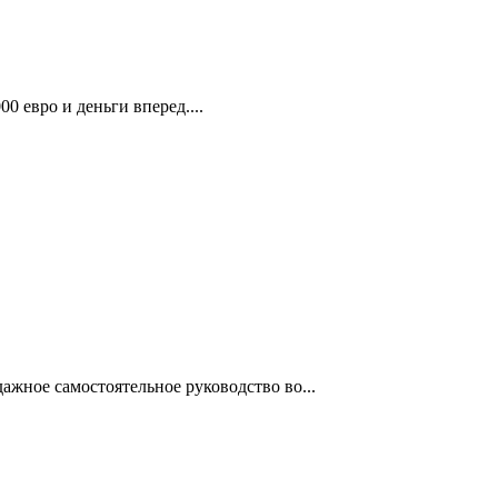
00 евро и деньги вперед....
ажное самостоятельное руководство во...