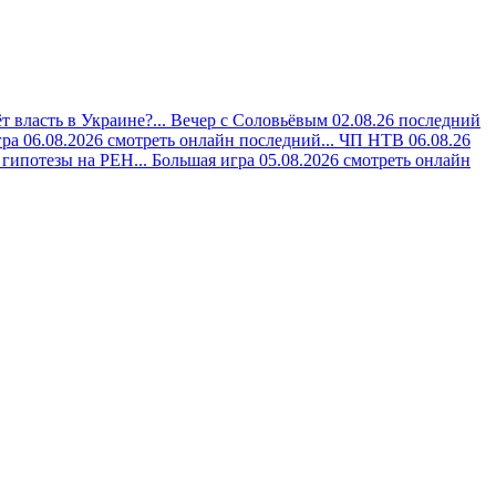
 власть в Украине?...
Вечер с Соловьёвым 02.08.26 последний
ра 06.08.2026 смотреть онлайн последний...
ЧП НТВ 06.08.26
гипотезы на РЕН...
Большая игра 05.08.2026 смотреть онлайн