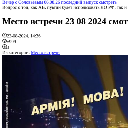
Вечер с Соловьёвым 06.08.26 последний выпуск смотреть
Вопрос о тои, как АВ. пуьтин будет использовать ЯО РФ, так и 
Место встречи 23 08 2024 см
23-08-2024, 14:36
»999
3
Из категории:
Место встречи