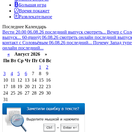
Большая игра
Время покажет
Развлекательное
Последнее
Календарь
Вести 20.00 06.08.26 последний выпуск смотреть...
Вечер с Сол
выпуск...
60-ṃинẏƫ 06.08.26 смотреть онлайн последний выпуск.
контакт с Соловьёвым 06.08.26 последний...
Почему Запад тупе
онлайн последний...
«
Август 2026 »
Пн
Вт
Ср
Чт
Пт
Сб
Вс
1
2
3
4
5
6
7
8
9
10
11
12
13
14
15
16
17
18
19
20
21
22
23
24
25
26
27
28
29
30
31