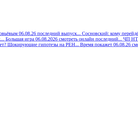
овьёвым 06.08.26 последний выпуск...
Сосновский: кому перейдёт
..
Большая игра 06.08.2026 смотреть онлайн последний...
ЧП НТВ
ет? Шокирующие гипотезы на РЕН...
Время покажет 06.08.26 смо