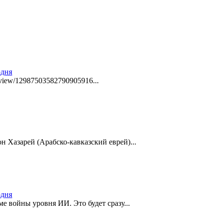
одня
review/12987503582790905916...
он Хазарей (Арабско-кавказский еврей)...
одня
ме войны уровня ИИ. Это будет сразу...