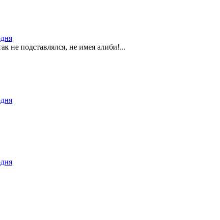
одня
ак не подставлялся, не имея алиби!...
одня
одня