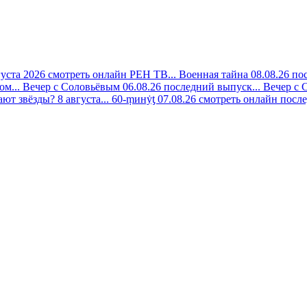
густа 2026 смотреть онлайн РЕН ТВ...
Военная тайна 08.08.26 по
ом...
Вечер с Соловьёвым 06.08.26 последний выпуск...
Вечер с 
ают звёзды? 8 августа...
60-ṃинẏƫ 07.08.26 смотреть онлайн после