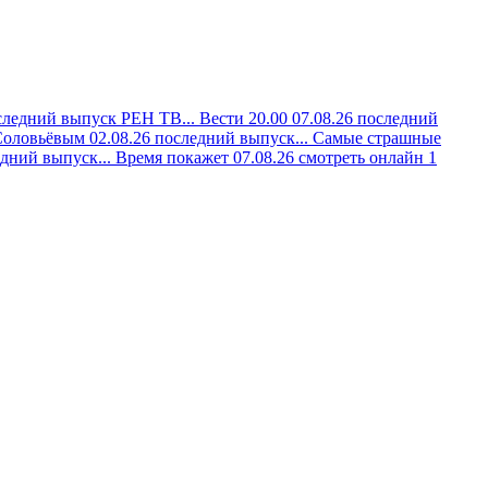
следний выпуск РЕН ТВ...
Вести 20.00 07.08.26 последний
Соловьёвым 02.08.26 последний выпуск...
Самые страшные
дний выпуск...
Время покажет 07.08.26 смотреть онлайн 1