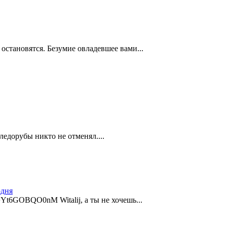
 остановятся. Безумие овладевшее вами...
ледорубы никто не отменял....
одня
=Yt6GOBQO0nM Witalij, а ты не хочешь...