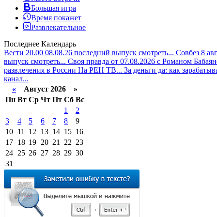
Большая игра
Время покажет
Развлекательное
Последнее
Календарь
Вести 20.00 08.08.26 последний выпуск смотреть...
Совбез 8 ав
выпуск смотреть...
Своя правда от 07.08.2026 с Романом Бабаян
развлечения в России На РЕН ТВ...
За деньги да: как зарабатыв
канал...
«
Август 2026 »
Пн
Вт
Ср
Чт
Пт
Сб
Вс
1
2
3
4
5
6
7
8
9
10
11
12
13
14
15
16
17
18
19
20
21
22
23
24
25
26
27
28
29
30
31