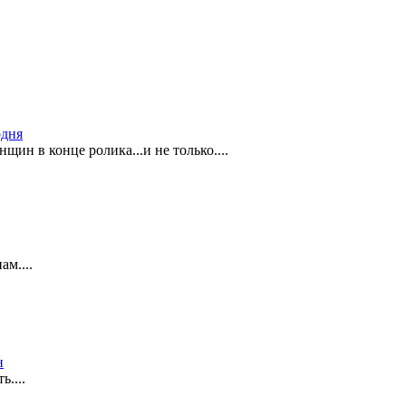
одня
нщин в конце ролика...и не только....
ам....
н
....