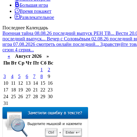
Большая игра
Время покажет
Развлекательное
Последнее
Календарь
Военная тайна 08.08.26 последний выпуск РЕН ТВ...
Вести 20.
последний выпуск...
Вечер с Соловьёвым 02.08.26 последний в
игра 07.08.2026 смотреть онлайн последний...
Здравствуйте тов
сезон 4 серия...
«
Август 2026 »
Пн
Вт
Ср
Чт
Пт
Сб
Вс
1
2
3
4
5
6
7
8
9
10
11
12
13
14
15
16
17
18
19
20
21
22
23
24
25
26
27
28
29
30
31