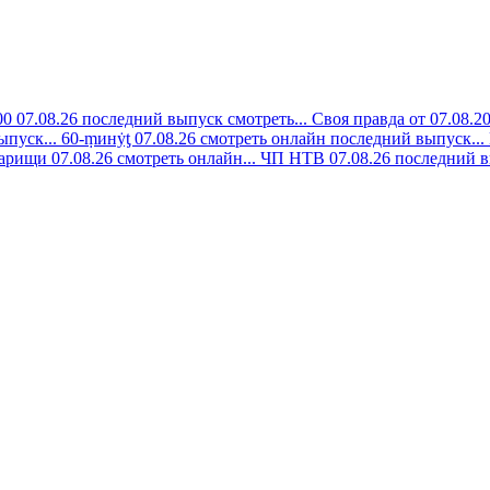
00 07.08.26 последний выпуск смотреть...
Своя правда от 07.08.2
ыпуск...
60-ṃинẏƫ 07.08.26 смотреть онлайн последний выпуск...
арищи 07.08.26 смотреть онлайн...
ЧП НТВ 07.08.26 последний в