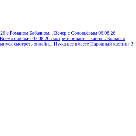
026 с Романом Бабаяном...
Вечер с Соловьёвым 06.08.26
Время покажет 07.08.26 смотреть онлайн 1 канал...
Большая
ыпуск смотреть онлайн...
Ну-ка все вместе Народный кастинг 3