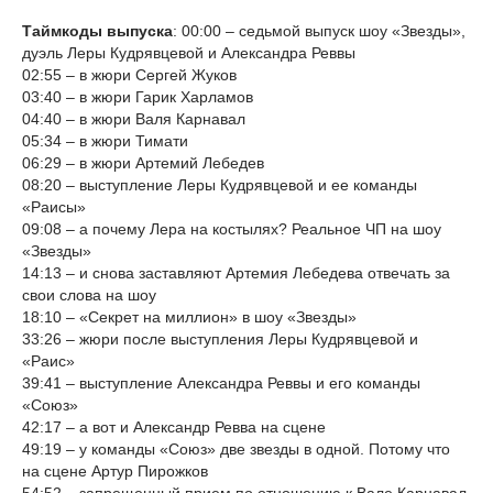
Таймкоды выпуска
: 00:00 – седьмой выпуск шоу «Звезды»,
дуэль Леры Кудрявцевой и Александра Реввы
02:55 – в жюри Сергей Жуков
03:40 – в жюри Гарик Харламов
04:40 – в жюри Валя Карнавал
05:34 – в жюри Тимати
06:29 – в жюри Артемий Лебедев
08:20 – выступление Леры Кудрявцевой и ее команды
«Раисы»
09:08 – а почему Лера на костылях? Реальное ЧП на шоу
«Звезды»
14:13 – и снова заставляют Артемия Лебедева отвечать за
свои слова на шоу
18:10 – «Секрет на миллион» в шоу «Звезды»
33:26 – жюри после выступления Леры Кудрявцевой и
«Раис»
39:41 – выступление Александра Реввы и его команды
«Союз»
42:17 – а вот и Александр Ревва на сцене
49:19 – у команды «Союз» две звезды в одной. Потому что
на сцене Артур Пирожков
54:52 – запрещенный прием по отношению к Вале Карнавал.