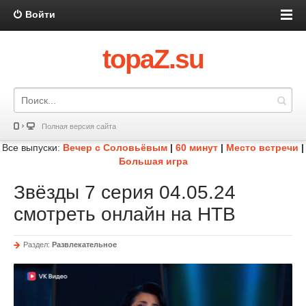
Войти
topaZ.su
Полная версия сайта
Все выпуски:
Вечер с Соловьёвым
|
60 минут
|
Место встречи
|
Большая игра
Звёзды 7 серия 04.05.24
смотреть онлайн на НТВ
Раздел:
Развлекательное