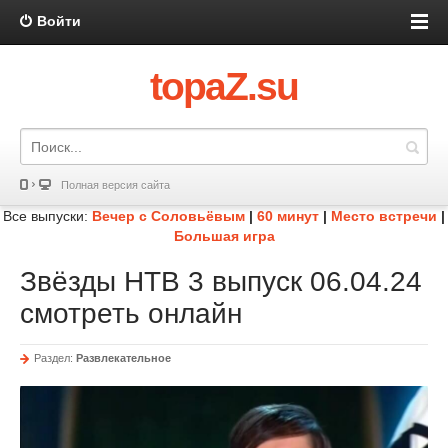
Войти
topaZ.su
Полная версия сайта
Все выпуски:
Вечер с Соловьёвым
|
60 минут
|
Место встречи
|
Большая игра
Звёзды НТВ 3 выпуск 06.04.24
смотреть онлайн
Раздел:
Развлекательное