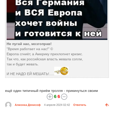
Не пугай нас, мозгоправ!
"Время работает на нас!" ©
Европа сгниёт, а Америку прихлопнет кризис.
Так что, как российская власть жевала сопли,
так и будет жевать.
И НЕ НАДО ЕЙ МЕШАТЬ!.....
ещё один типичный приём тролля - прикинуться своим
6
6
Алионка Денисоф
4 апреля 2024 02:42
Ответить