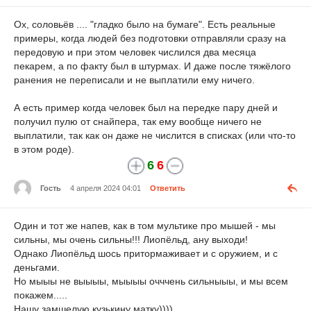
Ох, соловьёв .... "гладко было на бумаге". Есть реальные
примеры, когда людей без подготовки отправляли сразу на
передовую и при этом человек числился два месяца
пекарем, а по факту был в штурмах. И даже после тяжёлого
ранения не переписали и не выплатили ему ничего.
А есть пример когда человек был на передке пару дней и
получил пулю от снайпера, так ему вообще ничего не
выплатили, так как он даже не числится в списках (или что-то
в этом роде).
6
6
Гость
4 апреля 2024 04:01
Ответить
Один и тот же напев, как в том мультике про мышей - мы
сильны, мы очень сильны!!! Лиопёльд, ану выходи!
Однако Лиопёльд шось притормаживает и с оружием, и с
деньгами.
Но мыыы не выыыы, мыыыы очччень сильныыы, и мы всем
покажем.....
Нашу замшелую кузькину матку))))