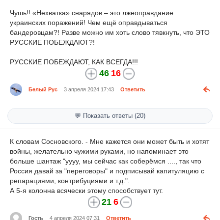
Чушь!! «Нехватка» снарядов – это лжеоправдание
украинских поражений! Чем ещё оправдываться
бандеровцам?! Разве можно им хоть слово тявкнуть, что ЭТО
РУССКИЕ ПОБЕЖДАЮТ?!
РУССКИЕ ПОБЕЖДАЮТ, КАК ВСЕГДА!!!
46
16
Белый Рус
3 апреля 2024 17:43
Ответить
💬 Показать ответы (20)
К словам Сосновского. - Мне кажется они может быть и хотят
войны, желательно чужими руками, но напоминает это
больше шантаж "уууу, мы сейчас как соберёмся ...., так что
Россия давай за "переговоры" и подписывай капитуляцию с
репарациями, контрибуциями и т.д.".
А 5-я колонна всячески этому способствует тут.
21
6
Гость
4 апреля 2024 07:31
Ответить