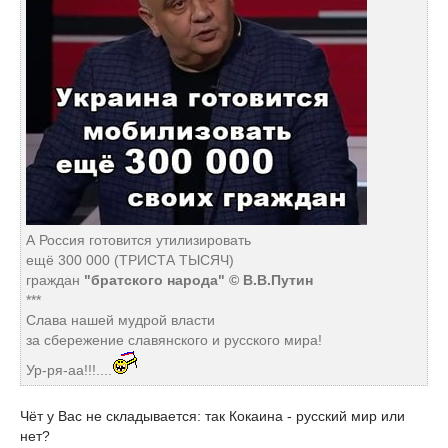
А Россия готовится утилизировать
ещё 300 000 (ТРИСТА ТЫСЯЧ)
граждан
"братского народа" © В.В.Путин
***
Слава нашей мудрой власти
за сбережение славянского и русского мира!
Ур-ря-аа!!!....
Чёт у Вас не складывается: так Кокаина - русский мир или
нет?