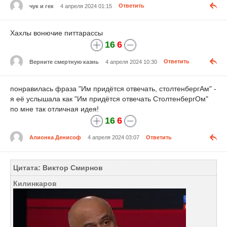
чук и гек
4 апреля 2024 01:15
Ответить
Хахлы вонючие питтарассы
16
6
Верните смертную казнь
4 апреля 2024 10:30
Ответить
понравилась фраза "Им придётся отвечать, столтенбергАм" -
я её услышала как "Им придётся отвечать СтолтенбергОм"
по мне так отличная идея!
16
6
Алионка Денисоф
4 апреля 2024 03:07
Ответить
Цитата: Виктор Смирнов
Килинкаров