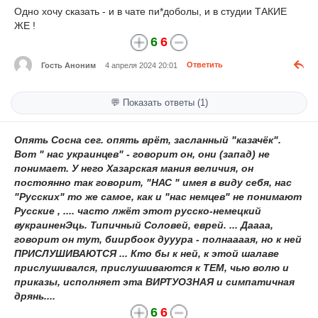
Одно хочу сказать - и в чате пи*доболы, и в студии ТАКИЕ
ЖЕ !
6
6
Гость Аноним
4 апреля 2024 20:01
Ответить
💬 Показать ответы (1)
Опять Сосна сег. опять врёт, засланный "казачёк".
Вот " нас украинцев" - говорит он, они (запад) не
понимает. У него Хазарская мания величия, он
постоянно так говорит, "НАС " имея в виду себя, нас
"Русских" то же самое, как и "нас немцев" не понимают
Русские , .... часто лжёт этот русско-немецкий
вукраиненЭць. Типичный Соловей, еврей. ... Даааа,
говорит он тут, биирбоок дууура - полнаааая, но к ней
ПРИСЛУШИВАЮТСЯ ... Кто бы к ней, к этой шалаве
прислушивался, прислушиваются к ТЕМ, чью волю и
приказы, исполняет эта ВИРТУОЗНАЯ и симпатичная
дрянь....
6
6