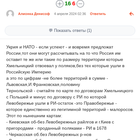
16
6
Алионка Денисоф
4 апреля 2024 02:36
Ответить
💬 Показать ответы (1)
Укрия и НАТО - если успеют - и вовремя предложат
России,тот они могут рассчитывать на то что Россия им
оставит те же или такие по размеру территории которые
Хмельницкий отвоевал у поляков,без тех которые ушли в
Российскую Империю
а это по цифрам -не более территорий в сумме -
Львовская,И.Франковская,половину
Тернольской - считайте по карте по договорам Хмельницкого
с Польшей и минус по договору с РИ по которой
Левобережье ушли в РИ-остаток -это Правобережье -
которое единственно из легитимной территорий - малоросов.
Этот по нынешним картам:
- Киевсккая об-без Левобережных райлгов и г.Киев с
пригородами - проданный поляками - РИ в 1678
- Черкасская об.без Левобережных р-нов