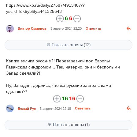
https://www.kp.ru/daily/27587/4913407/?
ysclid=luk6ybl8ya441325643
6
6
Виктор Смирнов
3 апреля 2024 22:20
Ответить
💬 Показать ответы (12)
Как же велики русские?! Перезаразили пол Европы
Гаванским синдромом... Так, наверно, они и бесполыми
Запад сделали?!
Ну, Западня, держись, что же русские завтра с вами
сделают?!
16
16
Белый Рус
3 апреля 2024 22:18
Ответить
💬 Показать ответы (1)