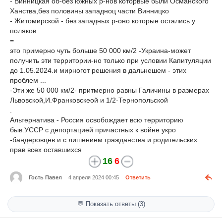
- Винницкая об-без южных р-нов которвые были Османского
Ханства,без половины западноц части Винницко
- Житомирской - без западных р-оно которые остались у
поляков
=
это примерно чуть больше 50 000 км/2 -Украина-может
получить эти территории-но только при условии Капитуляции
до 1.05.2024.и мирногот решения в дальнешем - этих
проблем ...
-Эти же 50 000 км/2- притмерно равны Галичины в размерах
Львовской,И.Франковскеой и 1/2-Тернопольской
.
Альтернатива - Россия освобождает всю территорию
быв.УССР с депортацией причастных к войне укро
-бандеровцев и с лишением гражданства и родительских
прав всех оставшихся
16
6
Гость Павел
4 апреля 2024 00:45
Ответить
💬 Показать ответы (3)