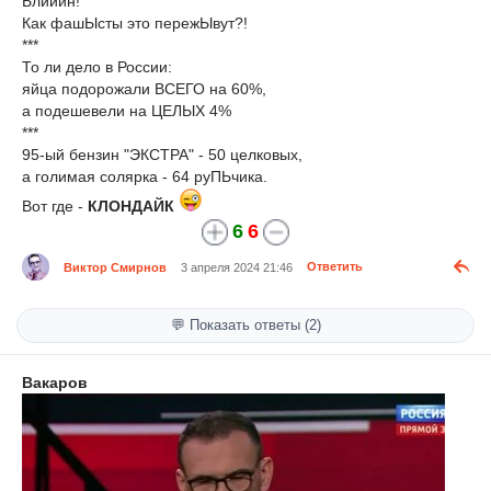
Блииин!
Как фашЫсты это пережЫвут?!
***
То ли дело в России:
яйца подорожали ВСЕГО на 60%,
а подешевели на ЦЕЛЫХ 4%
***
95-ый бензин "ЭКСТРА" - 50 целковых,
а голимая солярка - 64 руПЬчика.
Вот где -
КЛОНДАЙК
6
6
Виктор Смирнов
3 апреля 2024 21:46
Ответить
💬 Показать ответы (2)
Вакаров