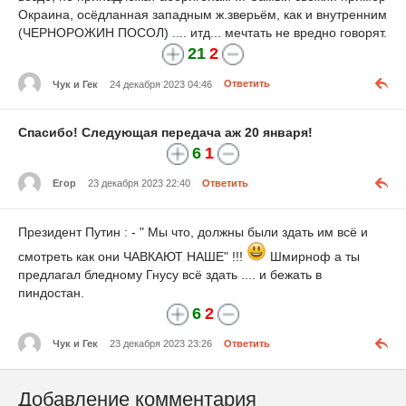
Окраина, осёдланная западным ж.зверьём, как и внутренним
(ЧЕРНОРОЖИН ПОСОЛ) .... итд... мечтать не вредно говорят.
21
2
Чук и Гек
24 декабря 2023 04:46
Ответить
Спасибо! Следующая передача аж 20 января!
6
1
Егор
23 декабря 2023 22:40
Ответить
Президент Путин : - " Мы что, должны были здать им всё и
смотреть как они ЧАВКАЮТ НАШЕ" !!!
Шмирноф а ты
предлагал бледному Гнусу всё здать .... и бежать в
пиндостан.
6
2
Чук и Гек
23 декабря 2023 23:26
Ответить
Добавление комментария