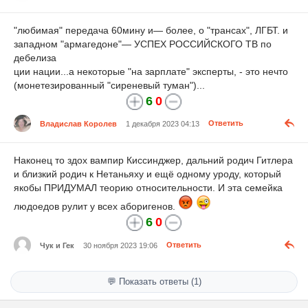
"любимая" передача 60мину и— более, о "трансах", ЛГБТ. и
западном "армагедоне"— УСПЕХ РОССИЙСКОГО ТВ по
дебелиза
ции нации...а некоторые "на зарплате" эксперты, - это нечто
(монетезированный "сиреневый туман")...
6
0
Владислав Королев
1 декабря 2023 04:13
Ответить
Наконец то здох вампир Киссинджер, дальний родич Гитлера
и близкий родич к Нетаньяху и ещё одному уроду, который
якобы ПРИДУМАЛ теорию относительности. И эта семейка
людоедов рулит у всех аборигенов.
6
0
Чук и Гек
30 ноября 2023 19:06
Ответить
💬 Показать ответы (1)