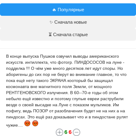
🔥 Популярные
✨ Сначала новые
⏳ Сначала старые
В конце выпуска Пушков озвучил выводы американского
искусств. интиллекта, что фотогр. ПИНДОСОСОВ на луне -
подделка !!! О чём уже много десятков лет идут споры. Но
аборигены до сих пор не берут во внимание главное, то что
пока ещё нету такого ЭКРАНА кооторый бы защищал
космонавта вне магнитного поля Земли, от мощного
РЕНТГЕНОВСКОГО излучения. В 60--70-е годы об этом
небыло ещё известно и поэтому глупые евреи раструбили
везде о своей высадке на Луне с показом мультиков. Им
пофигу, ведь ПОЗОР от разоблачения будет не на них а на
пиндосах. Это ещё раз доказывает что и в пиндостане рулят
чужие....
6
6