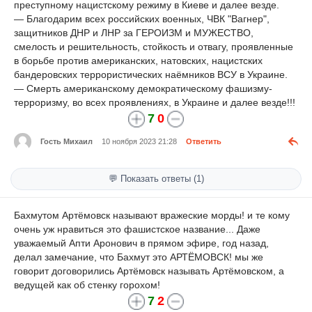
преступному нацистскому режиму в Киеве и далее везде.
— Благодарим всех российских военных, ЧВК "Вагнер",
защитников ДНР и ЛНР за ГЕРОИЗМ и МУЖЕСТВО,
смелость и решительность, стойкость и отвагу, проявленные
в борьбе против американских, натовских, нацистских
бандеровских террористических наёмников ВСУ в Украине.
— Смерть американскому демократическому фашизму-
терроризму, во всех проявлениях, в Украине и далее везде!!!
7
0
Гость Михаил
10 ноября 2023 21:28
Ответить
💬 Показать ответы (1)
Бахмутом Артёмовск называют вражеские морды! и те кому
очень уж нравиться это фашистское название... Даже
уважаемый Апти Аронович в прямом эфире, год назад,
делал замечание, что Бахмут это АРТЁМОВСК! мы же
говорит договорились Артёмовск называть Артёмовском, а
ведущей как об стенку горохом!
7
2