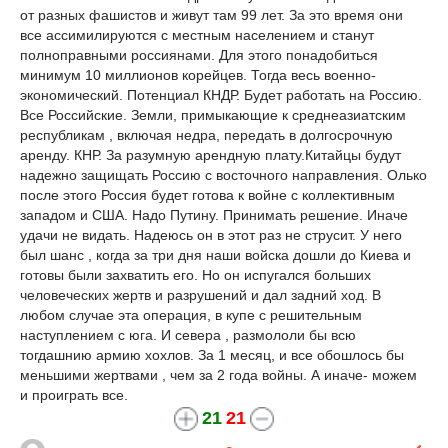
от разных фашистов и живут там 99 лет. За это время они
все ассимилируются с местным населением и станут
полноправными россиянами. Для этого понадобиться
минимум 10 миллионов корейцев. Тогда весь военно-
экономический. Потенциал КНДР. Будет работать на Россию.
Все Российские. Земли, примыкающие к среднеазиатским
республикам , включая недра, передать в долгосрочную
аренду. КНР. За разумную арендную плату.Китайцы будут
надежно защищать Россию с восточного направления. Олько
после этого Россия будет готова к войне с коллективным
западом и США. Надо Путину. Принимать решение. Иначе
удачи не видать. Надеюсь он в этот раз не струсит. У него
был шанс , когда за три дня наши войска дошли до Киева и
готовы были захватить его. Но он испугался больших
человеческих жертв и разрушений и дал задний ход. В
любом случае эта операция, в купе с решительным
наступлением с юга. И севера , размололи бы всю
тогдашнию армию хохлов. За 1 месяц, и все обошлось бы
меньшими жертвами , чем за 2 года войны. А иначе- можем
и проиграть все.
21
21