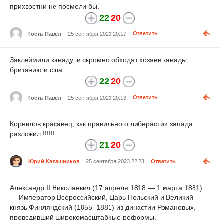
прихвостни не посмели бы.
22
20
Гость Павел
25 сентября 2023 20:17
Ответить
Заклеймили канаду, и скромно обходят хозяев канады,
британию и сша.
22
20
Гость Павел
25 сентября 2023 20:13
Ответить
Корнилов красавец, как правильно о либерастии запада
разложил !!!!!!
21
20
Юрий Калашников
25 сентября 2023 22:23
Ответить
Александр II Николаевич (17 апреля 1818 — 1 марта 1881)
— Император Всероссийский, Царь Польский и Великий
князь Финляндский (1855–1881) из династии Романовых,
проводивший широкомасштабные реформы.