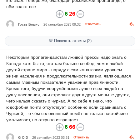
кто знал. Теперь же, благодаря российской пропаганде, о
нём знают все.
6
26
Гость Борис
26 сентября 2023 09:32
Ответить
💬 Показать ответы (2)
Некоторым пропагандаистам лживой прессы надо знать о
Канаде хотя бы то, что там больше свобод, чем в любой
другой стране мира - наряду с самым высоким уровнем
жизни населения и продолжительности жизни, являющимся
самым главным показателем уважения прав личности.
Кроме того, будучи вооружёнными лучше всех людей на
душу населения, они стреляют друг в друга меньше других,
чего нельзя сказать о чурках. А по себе я знаю, что
юдофобия почти отсутствует, особенно если сравнивать с
Чуркией, - о чём соловьинный помёт не только настойчиво
умалчивает, но открыто извращает
6
66
G O D
26 сентября 2023 03:31
Ответить