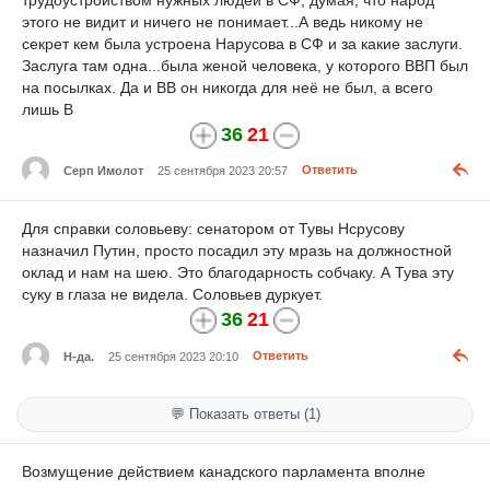
этого не видит и ничего не понимает...А ведь никому не
секрет кем была устроена Нарусова в СФ и за какие заслуги.
Заслуга там одна...была женой человека, у которого ВВП был
на посылках. Да и ВВ он никогда для неё не был, а всего
лишь В
36
21
Серп Имолот
25 сентября 2023 20:57
Ответить
Для справки соловьеву: сенатором от Тувы Нсрусову
назначил Путин, просто посадил эту мразь на должностной
оклад и нам на шею. Это благодарность собчаку. А Тува эту
суку в глаза не видела. Соловьев дуркует.
36
21
Н-да.
25 сентября 2023 20:10
Ответить
💬 Показать ответы (1)
Возмущение действием канадского парламента вполне