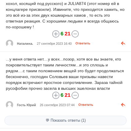
хохол, косящий под русского) и JULIA874 (этот номер ей в
концлагере присвоили). Извините, что приходится хамить, но
это всё из-за этих двух кошмарных хамов , то есть это
ответная реакция. С хорошими людьми я всегда общаюсь
по-хорошему !
6
21
Наталина.
27 сентября 2023 16:40
Ответить
...у меня ответа нет....у всех...позор, хотя все вы знаете, кто
покровительствует таким личностям...и это сплошь и
рядом....с таким положением вещей это будет продолжаться
бесконечно, господин Соловьев ваши призывы навести
порядок встречают яростное сопротивление. Зараза тайной
русофобии прочно засела в высших эшелонах власти
6
21
Гость Юрий
26 сентября 2023 07:44
Ответить
💬 Показать ответы (1)