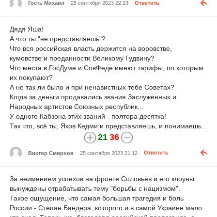
Гость Михаил
25 сентября 2023 22:23
Ответить
Дядя Яша!
А что ты "не представляешь"?
Что вся российская власть держится на воровстве,
кумовстве и преданности Великому Гудвину?
Что места в ГосДуме и СовФеде имеют тарифы, по которым
их покупают?
А не так ли было и при ненавистных тебе Советах?
Когда за деньги продавались звания Заслуженных и
Народных артистов Союзных республик...
У одного Кабзона этих званий - полтора десятка!
Так что, всё ты, Яков Кедми и представляешь, и понимаешь...
21
36
Виктор Смирнов
25 сентября 2023 21:12
Ответить
За неимением успехов на фронте Соловьёв и его клоуны
вынуждены отрабатывать тему "борьбы с нацизмом".
Такое ощущение, что самая большая трагедия и боль
России - Степан Бандера, которого и в самой Украине мало