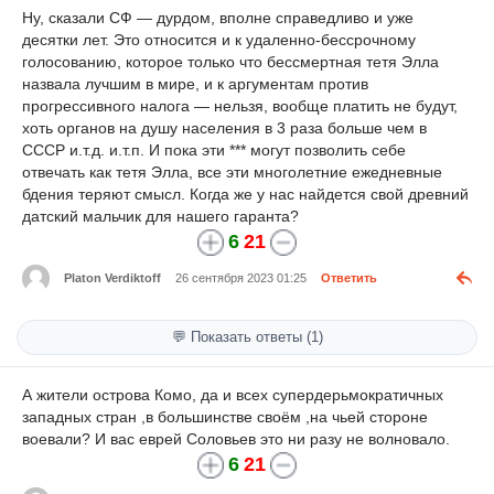
Ну, сказали СФ — дурдом, вполне справедливо и уже
десятки лет. Это относится и к удаленно-бессрочному
голосованию, которое только что бессмертная тетя Элла
назвала лучшим в мире, и к аргументам против
прогрессивного налога — нельзя, вообще платить не будут,
хоть органов на душу населения в 3 раза больше чем в
СССР и.т.д. и.т.п. И пока эти *** могут позволить себе
отвечать как тетя Элла, все эти многолетние ежедневные
бдения теряют смысл. Когда же у нас найдется свой древний
датский мальчик для нашего гаранта?
6
21
Platon Verdiktoff
26 сентября 2023 01:25
Ответить
💬 Показать ответы (1)
А жители острова Комо, да и всех супердерьмократичных
западных стран ,в большинстве своём ,на чьей стороне
воевали? И вас еврей Соловьев это ни разу не волновало.
6
21