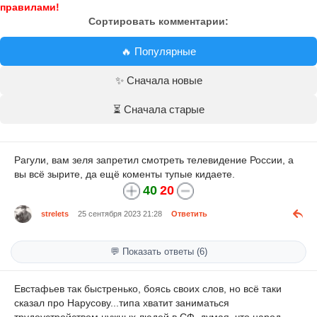
правилами!
Сортировать комментарии:
🔥 Популярные
✨ Сначала новые
⏳ Сначала старые
Рагули, вам зеля запретил смотреть телевидение России, а
вы всё зырите, да ещё коменты тупые кидаете.
40
20
strelets
25 сентября 2023 21:28
Ответить
💬 Показать ответы (6)
Евстафьев так быстренько, боясь своих слов, но всё таки
сказал про Нарусову...типа хватит заниматься
трудоустройством нужных людей в СФ, думая, что народ