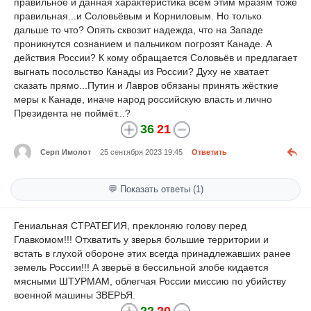
правильное и данная характеристика всем этим мразям тоже
правильная...и Соловьёвым и Корниловым. Но только
дальше то что? Опять сквозит надежда, что на Западе
проникнутся сознанием и пальчиком погрозят Канаде. А
действия России? К кому обращается Соловьёв и предлагает
выгнать посольство Канады из России? Духу не хватает
сказать прямо...Путин и Лавров обязаны принять жёсткие
меры к Канаде, иначе народ российскую власть и лично
Президента не поймёт...?
36
21
Серп Имолот
25 сентября 2023 19:45
Ответить
💬 Показать ответы (1)
Гениальная СТРАТЕГИЯ, преклоняю голову перед
Главкомом!!! Отхватить у зверья большие территории и
встать в глухой обороне этих всегда принадлежавших ранее
земель России!!! А зверьё в бессильной злобе кидается
мясными ШТУРМАМ, облегчая России миссию по убийству
военной машины ЗВЕРЬЯ.
22
20