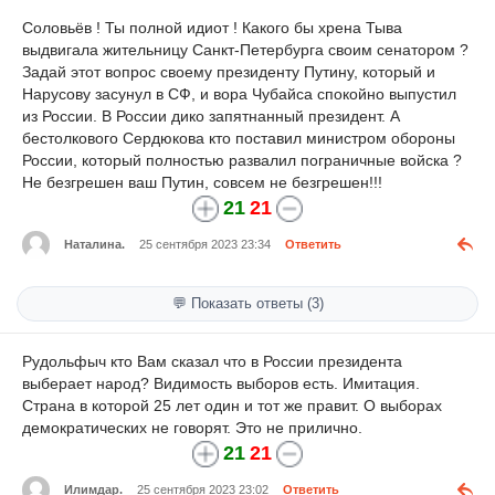
Соловьёв ! Ты полной идиот ! Какого бы хрена Тыва
выдвигала жительницу Санкт-Петербурга своим сенатором ?
Задай этот вопрос своему президенту Путину, который и
Нарусову засунул в СФ, и вора Чубайса спокойно выпустил
из России. В России дико запятнанный президент. А
бестолкового Сердюкова кто поставил министром обороны
России, который полностью развалил пограничные войска ?
Не безгрешен ваш Путин, совсем не безгрешен!!!
21
21
Наталина.
25 сентября 2023 23:34
Ответить
💬 Показать ответы (3)
Рудольфыч кто Вам сказал что в России президента
выберает народ? Видимость выборов есть. Имитация.
Страна в которой 25 лет один и тот же правит. О выборах
демократических не говорят. Это не прилично.
21
21
Илимдар.
25 сентября 2023 23:02
Ответить