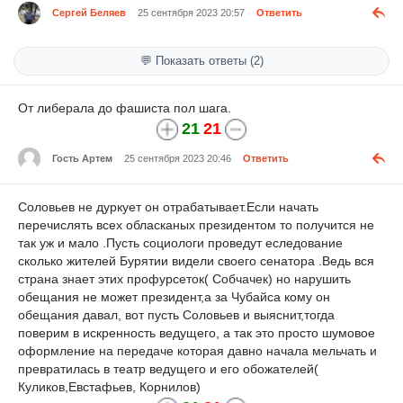
Сергей Беляев
25 сентября 2023 20:57
Ответить
💬 Показать ответы (2)
От либерала до фашиста пол шага.
21
21
Гость Артем
25 сентября 2023 20:46
Ответить
Соловьев не дуркует он отрабатывает.Если начать
перечислять всех обласканых президентом то получится не
так уж и мало .Пусть социологи проведут еследование
сколько жителей Бурятии видели своего сенатора .Ведь вся
страна знает этих профурсеток( Собчачек) но нарушить
обещания не может президент,а за Чубайса кому он
обещания давал, вот пусть Соловьев и выяснит,тогда
поверим в искренность ведущего, а так это просто шумовое
оформление на передаче которая давно начала мельчать и
превратилась в театр ведущего и его обожателей(
Куликов,Евстафьев, Корнилов)