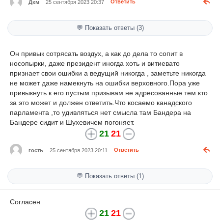
Дкм
25 сентября 2023 20:37
Ответить
💬 Показать ответы (3)
Он привык сотрясать воздух, а как до дела то сопит в
носопырки, даже президент иногда хоть и витиевато
признает свои ошибки а ведущий никогда , заметьте никогда
не может даже намекнуть на ошибки верховного.Пора уже
привыкнуть к его пустым призывам не адресованные тем кто
за это может и должен ответить.Что косаемо канадского
парламента ,то удивляться нет смысла там Бандера на
Бандере сидит и Шухевичем погоняет.
21
21
гость
25 сентября 2023 20:11
Ответить
💬 Показать ответы (1)
Согласен
21
21