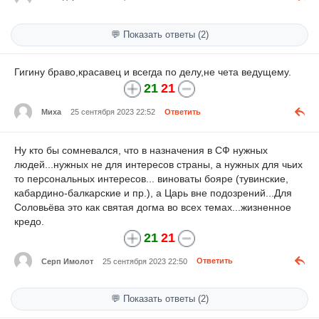
💬 Показать ответы (2)
Гигину браво,красавец и всегда по делу,не чета ведущему.
21
21
Миха
25 сентября 2023 22:52
Ответить
Ну кто бы сомневался, что в назначения в СФ нужных
людей...нужных не для интересов страны, а нужных для чьих
то персональных интересов... виноваты бояре (тувинские,
кабардино-балкарские и пр.), а Царь вне подозрений...Для
Соловьёва это как святая догма во всех темах...жизненное
кредо.
21
21
Серп Имолот
25 сентября 2023 22:50
Ответить
💬 Показать ответы (2)