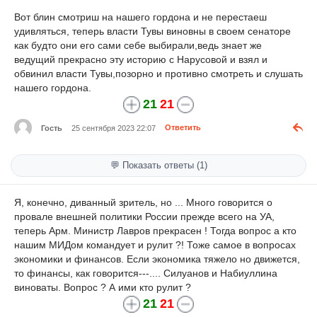
Вот блин смотриш на нашего гордона и не перестаеш
удивляться, теперь власти Тувы виновны в своем сенаторе
как будто они его сами себе выбирали,ведь знает же
ведущий прекрасно эту историю с Нарусовой и взял и
обвинил власти Тувы,позорно и противно смотреть и слушать
нашего гордона.
21
21
Гость
25 сентября 2023 22:07
Ответить
💬 Показать ответы (1)
Я, конечно, диванный зритель, но ... Много говорится о
провале внешней политики России прежде всего на УА,
теперь Арм. Министр Лавров прекрасен ! Тогда вопрос а кто
нашим МИДом командует и рулит ?! Тоже самое в вопросах
экономики и финансов. Если экономика тяжело но движется,
то финансы, как говорится---.... Силуанов и Набиуллина
виноваты. Вопрос ? А ими кто рулит ?
21
21