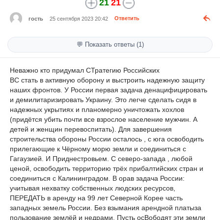
21
21
гость
25 сентября 2023 20:42
Ответить
💬 Показать ответы (1)
Неважно кто придумал СТратегию Российских
ВС стать в активную оборону и выстроить надежную защиту
наших фронтов. У России первая задача денацифицировать
и демилитаризировать Украину. Это легче сделать сидя в
надежных укрытиях и планомерно уничтожать хохлов
(придётся убить почти все взрослое население мужчин. А
детей и женщин перевоспитать). Для завершения
строительства обороны России осталось , с юга освободить
прилегающие к Чёрному морю земли и соединиться с
Гагаузией. И Приднестровьем. С северо-запада , любой
ценой, освободить территорию трёх прибалтийских стран и
соединиться с Калининградом. В орав задача России:
учитывая нехватку собственных людских ресурсов,
ПЕРЕДАТЬ в аренду на 99 лет Северной Корее часть
западных земель России. Без взымания арендной платыза
пользование землёй и недрами. Пусть осВободят эти земли