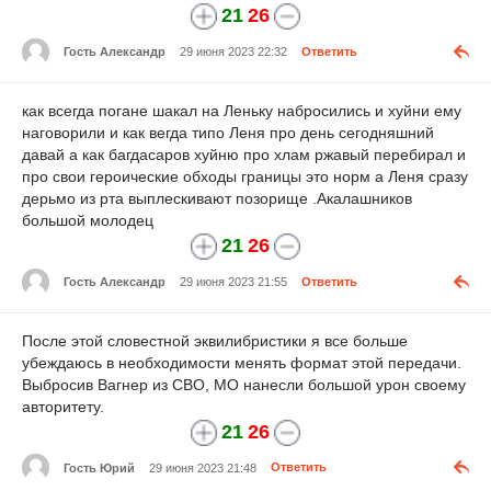
21
26
Гость Александр
29 июня 2023 22:32
Ответить
как всегда погане шакал на Леньку набросились и хуйни ему
наговорили и как вегда типо Леня про день сегодняшний
давай а как багдасаров хуйню про хлам ржавый перебирал и
про свои героические обходы границы это норм а Леня сразу
дерьмо из рта выплескивают позорище .Акалашников
большой молодец
21
26
Гость Александр
29 июня 2023 21:55
Ответить
После этой словестной эквилибристики я все больше
убеждаюсь в необходимости менять формат этой передачи.
Выбросив Вагнер из СВО, МО нанесли большой урон своему
авторитету.
21
26
Гость Юрий
29 июня 2023 21:48
Ответить