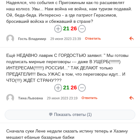
Надеялся, что события с Пригожиным как-то расшевелят
наш колхоз. Увы... Нам война не война, нам туризм подавай.
Ой, беда-беда. Интересно - а где патриот Герасимов,
бросивший войска и сбежавший в страхе?
21
26
Гость Владимир
29 июня 2023 23:39
Ответить
Ещё НЕДАВНО лаврик С ГОРДОСТЬЮ заявил: " Мы готовы
подписать мирные переговоры --- даже В УЩЕРБ(!!!!!!!)
ИНТЕРЕСАМ(!!!!!!) РОССИИ..." ТАК ДЕЛАЮТ только
ПРЕДАТЕЛИ!!! Весь УЖАС в том, что переговоры идут... И
ЧТО(!!!) ЖДЁТ СТРАНУ???
21
26
Тина Львовна
29 июня 2023 23:19
Ответить
💬 Показать ответы (1)
Сначала суки Лене недали сказать истину теперь и Хазину
мешают ебаные базарные бабки