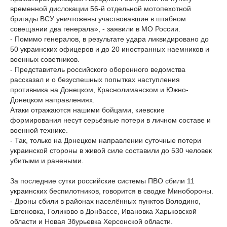
временной дислокации 56-й отдельной мотопехотной
бригады ВСУ уничтожены участвовавшие в штабном
совещании два генерала», - заявили в МО России.
- Помимо генералов, в результате удара ликвидировано до
50 украинских офицеров и до 20 иностранных наемников и
военных советников.
- Представитель российского оборонного ведомства
рассказал и о безуспешных попытках наступления
противника на Донецком, Краснолиманском и Южно-
Донецком направлениях.
Атаки отражаются нашими бойцами, киевские
формирования несут серьёзные потери в личном составе и
военной технике.
- Так, только на Донецком направлении суточные потери
украинской стороны в живой силе составили до 530 человек
убитыми и ранеными.
За последние сутки российские системы ПВО сбили 11
украинских беспилотников, говорится в сводке Минобороны.
- Дроны сбили в районах населённых пунктов Володино,
Евгеновка, Голиково в Донбассе, Ивановка Харьковской
области и Новая Збурьевка Херсонской области.