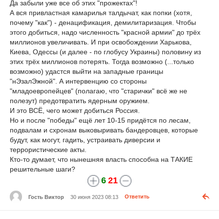
Да забыли уже все об этих "прожектах"!
А вся привластная камарилья талдычат, как попки (хотя,
почему "как") - денацификация, демилитаризация. Чтобы
этого добиться, надо численность "красной армии" до трёх
миллионов увеличивать. И при освобождении Харькова,
Киева, Одессы (и далее - по глобусу Украины) половину из
этих трёх миллионов потерять. Тогда возможно (...только
возможно) удастся выйти на западные границы
"нЭзалЭжной". А интервенцию со стороны
"младоевропейцев" (полагаю, что "старички" всё же не
полезут) предотвратить ядерным оружием.
И это ВСЁ, чего может добиться Россия.
Но и после "победы" ещё лет 10-15 придётся по лесам,
подвалам и схронам выковыривать бандеровцев, которые
будут, как могут, гадить, устраивать диверсии и
террористические акты.
Кто-то думает, что нынешняя власть способна на ТАКИЕ
решительные шаги?
6
21
Гость Виктор
30 июня 2023 08:13
Ответить