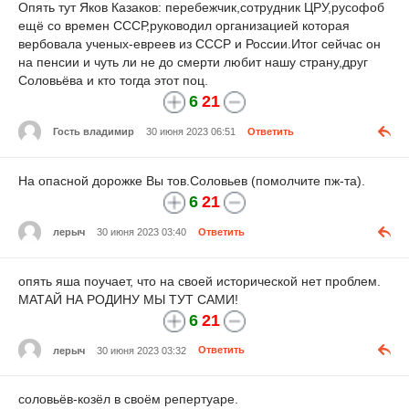
Опять тут Яков Казаков: перебежчик,сотрудник ЦРУ,русофоб
ещё со времен СССР,руководил организацией которая
вербовала ученых-евреев из СССР и России.Итог сейчас он
на пенсии и чуть ли не до смерти любит нашу страну,друг
Соловьёва и кто тогда этот поц.
6
21
Гость владимир
30 июня 2023 06:51
Ответить
На опасной дорожке Вы тов.Соловьев (помолчите пж-та).
6
21
лерыч
30 июня 2023 03:40
Ответить
опять яша поучает, что на своей исторической нет проблем.
МАТАЙ НА РОДИНУ МЫ ТУТ САМИ!
6
21
лерыч
30 июня 2023 03:32
Ответить
соловьёв-козёл в своём репертуаре.