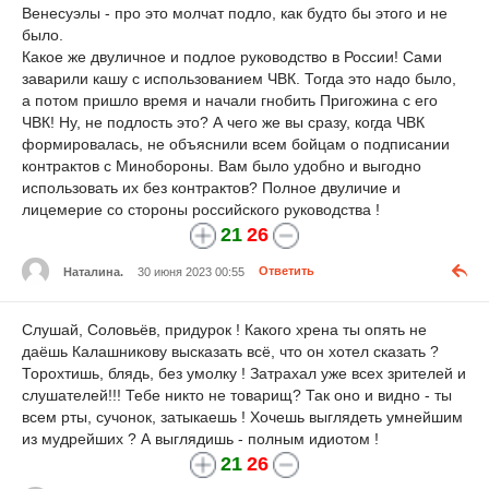
Венесуэлы - про это молчат подло, как будто бы этого и не
было.
Какое же двуличное и подлое руководство в России! Сами
заварили кашу с использованием ЧВК. Тогда это надо было,
а потом пришло время и начали гнобить Пригожина с его
ЧВК! Ну, не подлость это? А чего же вы сразу, когда ЧВК
формировалась, не объяснили всем бойцам о подписании
контрактов с Минобороны. Вам было удобно и выгодно
использовать их без контрактов? Полное двуличие и
лицемерие со стороны российского руководства !
21
26
Наталина.
30 июня 2023 00:55
Ответить
Слушай, Соловьёв, придурок ! Какого хрена ты опять не
даёшь Калашникову высказать всё, что он хотел сказать ?
Торохтишь, блядь, без умолку ! Затрахал уже всех зрителей и
слушателей!!! Тебе никто не товарищ? Так оно и видно - ты
всем рты, сучонок, затыкаешь ! Хочешь выглядеть умнейшим
из мудрейших ? А выглядишь - полным идиотом !
21
26