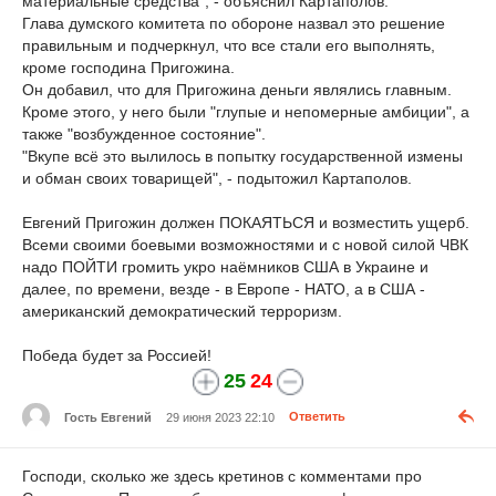
материальные средства", - объяснил Картаполов.
Глава думского комитета по обороне назвал это решение
правильным и подчеркнул, что все стали его выполнять,
кроме господина Пригожина.
Он добавил, что для Пригожина деньги являлись главным.
Кроме этого, у него были "глупые и непомерные амбиции", а
также "возбужденное состояние".
"Вкупе всё это вылилось в попытку государственной измены
и обман своих товарищей", - подытожил Картаполов.
Евгений Пригожин должен ПОКАЯТЬСЯ и возместить ущерб.
Всеми своими боевыми возможностями и с новой силой ЧВК
надо ПОЙТИ громить укро наёмников США в Украине и
далее, по времени, везде - в Европе - НАТО, а в США -
американский демократический терроризм.
Победа будет за Россией!
25
24
Гость Евгений
29 июня 2023 22:10
Ответить
Господи, сколько же здесь кретинов с комментами про