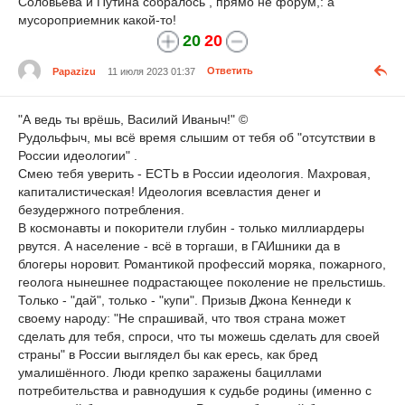
Соловьева и Путина собралось , прямо не форум,: а
мусороприемник какой-то!
20
20
Papazizu
11 июля 2023 01:37
Ответить
"А ведь ты врёшь, Василий Иваныч!" ©
Рудольфыч, мы всё время слышим от тебя об "отсутствии в
России идеологии" .
Смею тебя уверить - ЕСТЬ в России идеология. Махровая,
капиталистическая! Идеология всевластия денег и
безудержного потребления.
В космонавты и покорители глубин - только миллиардеры
рвутся. А население - всё в торгаши, в ГАИшники да в
блогеры норовит. Романтикой профессий моряка, пожарного,
геолога нынешнее подрастающее поколение не прельстишь.
Только - "дай", только - "купи". Призыв Джона Кеннеди к
своему народу: "Не спрашивай, что твоя страна может
сделать для тебя, спроси, что ты можешь сделать для своей
страны" в России выглядел бы как ересь, как бред
умалишённого. Люди крепко заражены бациллами
потребительства и равнодушия к судьбе родины (именно с