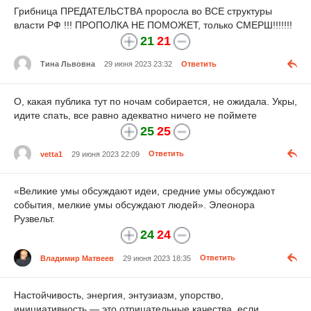
Грибница ПРЕДАТЕЛЬСТВА проросла во ВСЕ структуры
власти РФ !!! ПРОПОЛКА НЕ ПОМОЖЕТ, только СМЕРШ!!!!!!!
21
21
Тина Львовна
29 июня 2023 23:32
Ответить
О, какая публика тут по ночам собирается, не ожидала. Укры,
идите спать, все равно адекватно ничего не поймете
25
25
vetta1
29 июня 2023 22:09
Ответить
«Великие умы обсуждают идеи, средние умы обсуждают
события, мелкие умы обсуждают людей». Элеонора
Рузвельт.
24
24
Владимир Матвеев
29 июня 2023 18:35
Ответить
Настойчивость, энергия, энтузиазм, упорство,
инициативность — это отрицательные качества, если