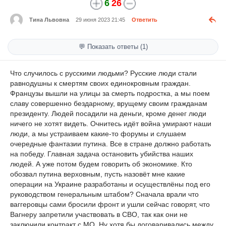
6
26
Тина Львовна
29 июня 2023 21:45
Ответить
💬 Показать ответы (1)
Что случилось с русскими людьми? Русские люди стали
равнодушны к смертям своих единокровным граждан.
Французы вышли на улицы за смерть подростка, а мы поем
славу совершенно бездарному, врущему своим гражданам
президенту. Людей посадили на деньги, кроме денег люди
ничего не хотят видеть. Очнитесь идёт война умирают наши
люди, а мы устраиваем какие-то форумы и слушаем
очередные фантазии путина. Все в стране должно работать
на победу. Главная задача остановить убийства наших
людей. А уже потом будем говорить об экономике. Кто
обозвал путина верховным, пусть назовёт мне какие
операции на Украине разработаны и осуществлёны под его
руководством генеральным штабом? Сначала врали что
ваггеровцы сами бросили фронт и ушли сейчас говорят, что
Вагнеру запретили участвовать в СВО, так как они не
заключили контракт с МО. Ну хотя бы договаривались между