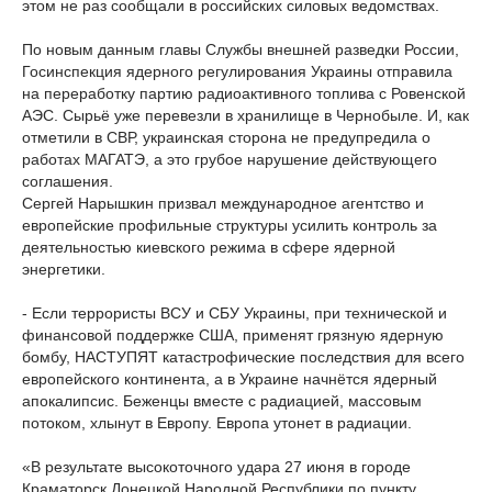
этом не раз сообщали в российских силовых ведомствах.
По новым данным главы Службы внешней разведки России,
Госинспекция ядерного регулирования Украины отправила
на переработку партию радиоактивного топлива с Ровенской
АЭС. Сырьё уже перевезли в хранилище в Чернобыле. И, как
отметили в СВР, украинская сторона не предупредила о
работах МАГАТЭ, а это грубое нарушение действующего
соглашения.
Сергей Нарышкин призвал международное агентство и
европейские профильные структуры усилить контроль за
деятельностью киевского режима в сфере ядерной
энергетики.
- Если террористы ВСУ и СБУ Украины, при технической и
финансовой поддержке США, применят грязную ядерную
бомбу, НАСТУПЯТ катастрофические последствия для всего
европейского континента, а в Украине начнётся ядерный
апокалипсис. Беженцы вместе с радиацией, массовым
потоком, хлынут в Европу. Европа утонет в радиации.
«В результате высокоточного удара 27 июня в городе
Краматорск Донецкой Народной Республики по пункту