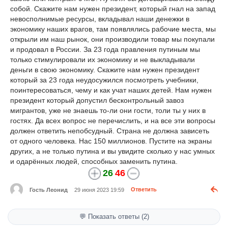
собой. Скажите нам нужен президент, который гнал на запад
невосполнимые ресурсы, вкладывал наши денежки в
экономику наших врагов, там появлялись рабочие места, мы
открыли им наш рынок, они производили товар мы покупали
и продовал в России. За 23 года правления путиным мы
только стимулировали их экономику и не выкладывали
деньги в свою экономику. Скажите нам нужен президент
который за 23 года неудосужился посмотреть учебники,
поинтересоваться, чему и как учат наших детей. Нам нужен
президент который допустил бесконтрольный завоз
мигрантов, уже не знаешь то-ли они гости, толи ты у них в
гостях. Да всех вопрос не перечислить, и на все эти вопросы
должен ответить непобсудный. Страна не должна зависеть
от одного человека. Нас 150 миллионов. Пустите на экраны
других, а не только путина и вы увидите сколько у нас умных
и одарённых людей, способных заменить путина.
26
46
Гость Леонид
29 июня 2023 19:59
Ответить
💬 Показать ответы (2)