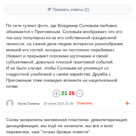
💬 Показать ответы (1)
По сети гуляют фото, где Владимир Соловьёв любовно
обнимается с Пригожиным. Соловьёв воображает, что его
ток-шоу популярны из-за его собственной грандиозной
личности, на самом деле людям интересно разнообразие
мнений его гостей, которых он постоянно перебивает,
сбивает и прерывает плоскими шуточками и своей
субъективной, довольно плоской трактовкой событий.
И не было случая, чтобы Соловьёв не упомянул со
сладостной улыбочкой о своём еврействе. Дружба с
Пригожиным тоже очевидно возникла на национальной
почве.
21
26
Гость Галина
29 июня 2023 21:39
Ответить
Снова заскрипела заезженная пластинка: демилитаризация,
денацификация, мы ещё не начинали, мы всё и всех
перемелем, нам "только бровью повести".