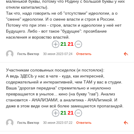
маленькой буквы, потому что Родину с большой буквы у них
отняли капиталисты).
Так что, надо говорить не об "отсутствии" идеологии, а о
"смене" идеологии. И о смене власти и строя в России.
Потому что при этих - строе, власти и идеологии у неё нет
Будущего. Либо - вот такое "будущее": прозябание
населения и воровство властей.
21
21
Гость Виктор
30 июня 2023 07:24
Ответить
Участникам соловьиных посиделок (и постоялок):
А ведь ЗДЕСЬ у нас в чате - куда, как интересней,
содержательней и интерактивней, чем ТАМ у вас в студии.
Ваша "дорогая передача" стремительно и неуклонно
превращается в унылое... кино (на букву "гав"). Анализ
становится - АНАЛИЗАМИ, а аналитика - АНАЛитикой. И
даже в этом виде они всё более замещаются пропагандой.
21
21
Гость Виктор
30 июня 2023 07:22
Ответить