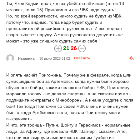
Ты, Яков Кедми, прав, что за убийство лётчиков (то ли 13
человек, то ли 15) Пригожина и его ЧВК надо судить !
Но, по всей вероятности, никого судить не будут из ЧВК,
потому что, видимо, тогда надо будет судить и
представителей российского руководства. И вся подлая
свара вылезет наружу. А этого руководство допустить не
может - это уже слишком судить самих себя !
21
26
Наталина.
30 июня 2023 01:02
Ответить
И опять насчёт Пригожина. Почему же в феврале, когда шли
сумасшедшие бои за Артёмовск, когда нужны были хорошо
обученные бойцы, какими являются бойцы ЧВК, Пригожину
морочили голову - не давали снаряды, а не сказали прямо -
подпишите контракты с Минобороны. А иначе уходите с поля
боя! Так тогда Пригожин со своей ЧВК очень и очень нужен
был, а когда Артёмовск взяли, начали Пригожину мозги
выкручивать.
И что, эта троица - Путин, Шойгу и Герасимов - нормальные
люди. За Африку, где воевала ЧВК "Вагнер", сказали. А то,
что они вышвырнули америкосов с ихним Гуайдо из