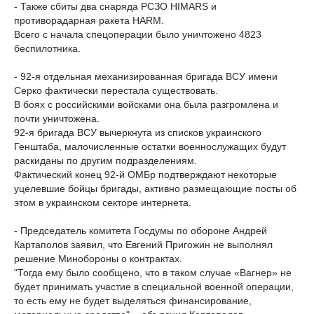
- Также сбиты два снаряда РСЗО HIMARS и
противорадарная ракета HARM.
Всего с начала спецоперации было уничтожено 4823
беспилотника.
- 92-я отдельная механизированная бригада ВСУ имени
Серко фактически перестала существовать.
В боях с российскими войсками она была разгромлена и
почти уничтожена.
92-я бригада ВСУ вычеркнута из списков украинского
Генштаба, малочисленные остатки военнослужащих будут
раскиданы по другим подразделениям.
Фактический конец 92-й ОМБр подтверждают некоторые
уцелевшие бойцы бригады, активно размещающие посты об
этом в украинском секторе интернета.
- Председатель комитета Госдумы по обороне Андрей
Картаполов заявил, что Евгений Пригожин не выполнял
решение Минобороны о контрактах.
"Тогда ему было сообщено, что в таком случае «Вагнер» не
будет принимать участие в специальной военной операции,
то есть ему не будет выделяться финансирование,