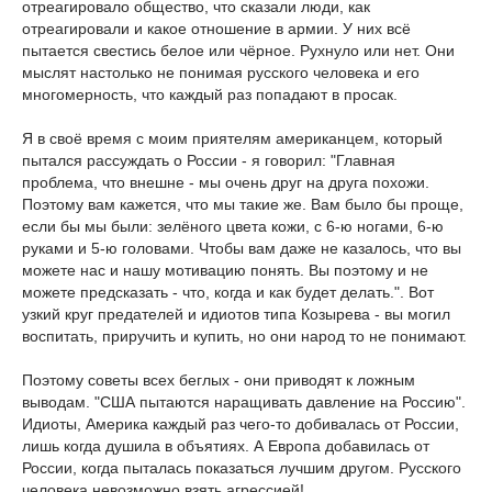
отреагировало общество, что сказали люди, как
отреагировали и какое отношение в армии. У них всё
пытается свестись белое или чёрное. Рухнуло или нет. Они
мыслят настолько не понимая русского человека и его
многомерность, что каждый раз попадают в просак.
Я в своё время с моим приятелям американцем, который
пытался рассуждать о России - я говорил: "Главная
проблема, что внешне - мы очень друг на друга похожи.
Поэтому вам кажется, что мы такие же. Вам было бы проще,
если бы мы были: зелёного цвета кожи, с 6-ю ногами, 6-ю
руками и 5-ю головами. Чтобы вам даже не казалось, что вы
можете нас и нашу мотивацию понять. Вы поэтому и не
можете предсказать - что, когда и как будет делать.". Вот
узкий круг предателей и идиотов типа Козырева - вы могил
воспитать, приручить и купить, но они народ то не понимают.
Поэтому советы всех беглых - они приводят к ложным
выводам. "США пытаются наращивать давление на Россию".
Идиоты, Америка каждый раз чего-то добивалась от России,
лишь когда душила в объятиях. А Европа добавилась от
России, когда пыталась показаться лучшим другом. Русского
человека невозможно взять агрессией!