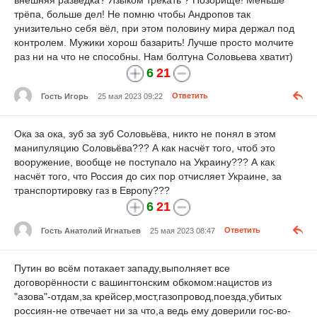
трёпа, больше дел! Не помню чтобы Андропов так
унизительно себя вёл, при этом половину мира держал под
контролем. Мужики хорош базарить! Лучше просто молчите
раз ни на что не способны. Нам болтуна Соловьева хватит)
6
21
Гость Игорь
25 мая 2023 09:22
Ответить
Ока за ока, зуб за зуб Соловьёва, никто не понял в этом
манипуляцию Соловьёва??? А как насчёт того, чтоб это
вооружение, вообще не поступало на Украину??? А как
насчёт того, что Россия до сих пор отчисляет Украине, за
транспортировку газ в Европу???
6
21
Гость Анатолий Игнатьев
25 мая 2023 08:47
Ответить
Путин во всём потакает западу,выполняет все
договорённости с вашингтонским обкомом:нацистов из
"азова"-отдам,за крейсер,мост,газопровод,поезда,убитых
россиян-не отвечает ни за что,а ведь ему доверили гос-во-