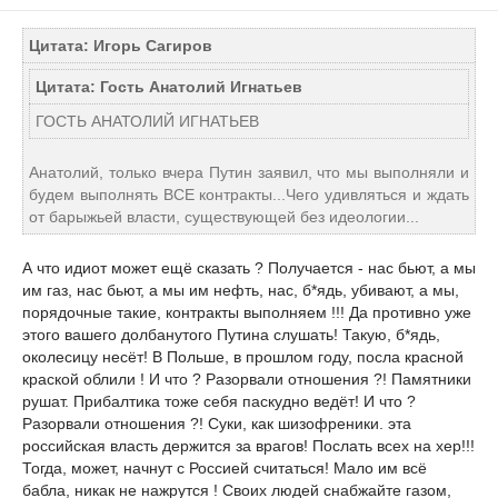
Цитата: Игорь Сагиров
Цитата: Гость Анатолий Игнатьев
ГОСТЬ АНАТОЛИЙ ИГНАТЬЕВ
Анатолий, только вчера Путин заявил, что мы выполняли и
будем выполнять ВСЕ контракты...Чего удивляться и ждать
от барыжьей власти, существующей без идеологии...
А что идиот может ещё сказать ? Получается - нас бьют, а мы
им газ, нас бьют, а мы им нефть, нас, б*ядь, убивают, а мы,
порядочные такие, контракты выполняем !!! Да противно уже
этого вашего долбанутого Путина слушать! Такую, б*ядь,
околесицу несёт! В Польше, в прошлом году, посла красной
краской облили ! И что ? Разорвали отношения ?! Памятники
рушат. Прибалтика тоже себя паскудно ведёт! И что ?
Разорвали отношения ?! Суки, как шизофреники. эта
российская власть держится за врагов! Послать всех на хер!!!
Тогда, может, начнут с Россией считаться! Мало им всё
бабла, никак не нажрутся ! Своих людей снабжайте газом,