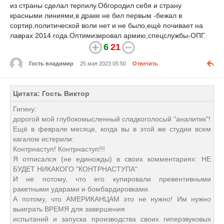
из страны сделал терпилу.Обгородил себя и страну
красными линиями,в драке не бил первым -бежал в
сортир,политической воли нет и не было,ещё почивает на
лаврах 2014 года.Оптимизировал армию,спецслужбы-ОПГ.
6
21
Гость владимир
25 мая 2023 05:50
Ответить
Цитата: Гость Виктор
Гигину:
дорогой мой глубокомысленный сладкоголосый "аналитик"!
Ещё в феврале месяце, когда вы в этой же студии всем
кагалом истерили:
Контрнаступ! Контрнаступ!!!
Я отписался (не единожды) в своих комментариях: НЕ
БУДЕТ НИКАКОГО "КОНТРНАСТУПА".
И не потому, что его купировали превентивными
ракетными ударами и бомбардировками.
А потому, что АМЕРИКАНЦАМ это не нужно! Им нужно
выиграть ВРЕМЯ для завершения
испытаний и запуска производства своих гиперзвуковых