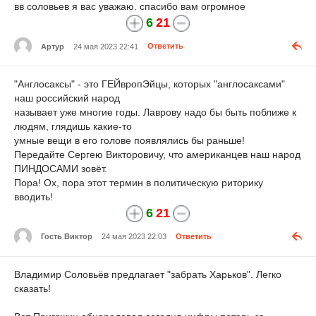
вв соловьев я вас уважаю. спасибо вам огромное
6
21
Артур
24 мая 2023 22:41
Ответить
"Англосаксы" - это ГЕЙвропЭйцы, которых "англосаксами"
наш российский народ
называет уже многие годы. Лаврову надо бы быть поближе к
людям, глядишь какие-то
умные вещи в его голове появлялись бы раньше!
Передайте Сергею Викторовичу, что американцев наш народ
ПИНДОСАМИ зовёт.
Пора! Ох, пора этот термин в политическую риторику
вводить!
6
21
Гость Виктор
24 мая 2023 22:03
Ответить
Владимир Соловьёв предлагает "забрать Харьков". Легко
сказать!