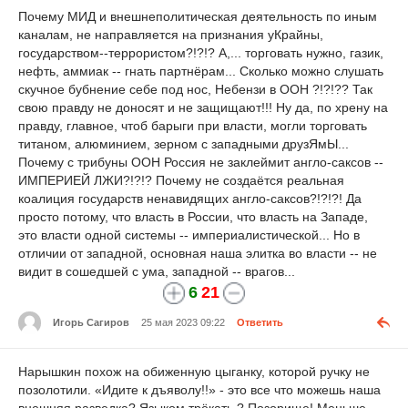
Почему МИД и внешнеполитическая деятельность по иным
каналам, не направляется на признания уКрайны,
государством--террористом?!?!? А,... торговать нужно, газик,
нефть, аммиак -- гнать партнёрам... Сколько можно слушать
скучное бубнение себе под нос, Небензи в ООН ?!?!?? Так
свою правду не доносят и не защищают!!! Ну да, по хрену на
правду, главное, чтоб барыги при власти, могли торговать
титаном, алюминием, зерном с западными друзЯмЫ...
Почему с трибуны ООН Россия не заклеймит англо-саксов --
ИМПЕРИЕЙ ЛЖИ?!?!? Почему не создаётся реальная
коалиция государств ненавидящих англо-саксов?!?!?! Да
просто потому, что власть в России, что власть на Западе,
это власти одной системы -- империалистической... Но в
отличии от западной, основная наша элитка во власти -- не
видит в сошедшей с ума, западной -- врагов...
6
21
Игорь Сагиров
25 мая 2023 09:22
Ответить
Нарышкин похож на обиженную цыганку, которой ручку не
позолотили. «Идите к дъяволу!!» - это все что можешь наша
внешняя разведка? Языком трёкать ? Позорище! Меньше