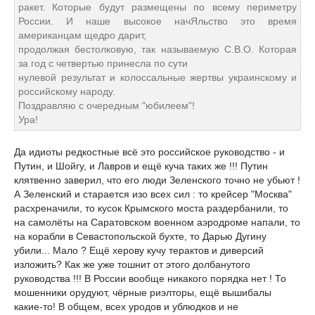
ракет. Которые будут размещены по всему периметру
России. И наше высокое начЯльство это время
американцам щедро дарит,
продолжая бестолковую, так называемую С.В.О. Которая
за год с четвертью принесла по сути
нулевой результат и колоссальные жертвы украинскому и
российскому народу.
Поздравляю с очередным "юбилеем"!
Ура!
Да идиоты редкостные всё это российское руководство - и
Путин, и Шойгу, и Лавров и ещё куча таких же !!! Путин
клятвенно заверил, что его люди Зеленского точно не убьют !
А Зеленский и старается изо всех сил : то крейсер "Москва"
расхреначили, то кусок Крымского моста раздербанили, то
на самолёты на Саратовском военном аэродроме напали, то
на корабли в Севастопольской бухте, то Дарью Дугину
убили... Мало ? Ещё херову кучу терактов и диверсий
изложить? Как же уже тошнит от этого долбанутого
руководства !!! В России вообще никакого порядка нет ! То
мошенники орудуют, чёрные риэлторы, ещё вышибалы
какие-то! В общем, всех уродов и ублюдков и не