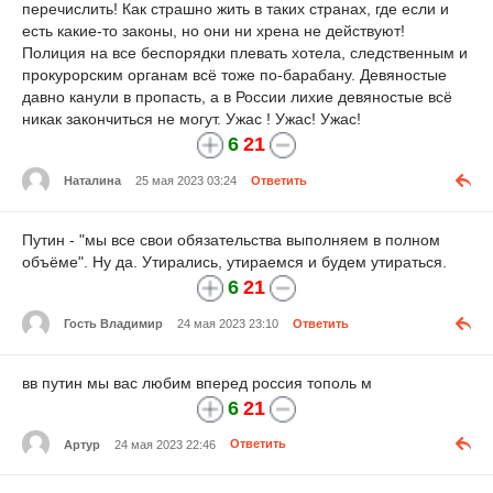
перечислить! Как страшно жить в таких странах, где если и
есть какие-то законы, но они ни хрена не действуют!
Полиция на все беспорядки плевать хотела, следственным и
прокурорским органам всё тоже по-барабану. Девяностые
давно канули в пропасть, а в России лихие девяностые всё
никак закончиться не могут. Ужас ! Ужас! Ужас!
6
21
Наталина
25 мая 2023 03:24
Ответить
Путин - "мы все свои обязательства выполняем в полном
объёме". Ну да. Утирались, утираемся и будем утираться.
6
21
Гость Владимир
24 мая 2023 23:10
Ответить
вв путин мы вас любим вперед россия тополь м
6
21
Артур
24 мая 2023 22:46
Ответить