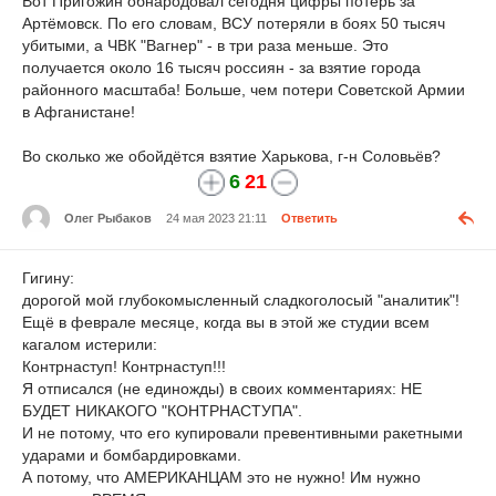
Вот Пригожин обнародовал сегодня цифры потерь за
Артёмовск. По его словам, ВСУ потеряли в боях 50 тысяч
убитыми, а ЧВК "Вагнер" - в три раза меньше. Это
получается около 16 тысяч россиян - за взятие города
районного масштаба! Больше, чем потери Советской Армии
в Афганистане!
Во сколько же обойдётся взятие Харькова, г-н Соловьёв?
6
21
Олег Рыбаков
24 мая 2023 21:11
Ответить
Гигину:
дорогой мой глубокомысленный сладкоголосый "аналитик"!
Ещё в феврале месяце, когда вы в этой же студии всем
кагалом истерили:
Контрнаступ! Контрнаступ!!!
Я отписался (не единожды) в своих комментариях: НЕ
БУДЕТ НИКАКОГО "КОНТРНАСТУПА".
И не потому, что его купировали превентивными ракетными
ударами и бомбардировками.
А потому, что АМЕРИКАНЦАМ это не нужно! Им нужно