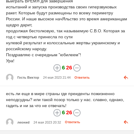
выиграть ВРЕМЯ для завершения
испытаний и запуска производства своих гиперзвуковых
ракет. Которые будут размещены по всему периметру
России. И наше высокое начЯльство это время американцам
щедро дарит,
продолжая бестолковую, так называемую С.В.О. Которая за
год с четвертью принесла по сути
нулевой результат и колоссальные жертвы украинскому и
российскому народу.
Поздравляю с очередным "юбилеем"!
Ура!
6
26
Гость Виктор
24 мая 2023 21:44
Ответить
есть ли еще в мире страны где преиденты пожизненно
неподсудны? или такой позор только у нас. славно, однако,
гадить и ни за что не отвечать!
6
26
леониd
24 мая 2023 20:32
Ответить