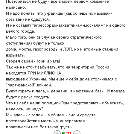
Повторяться не буду - всё в моём первом комменте
написано.
И надо понять, что украинцы (как хочешь их называй-
обзывай) не сдадутся.
И не оставят "агрессорам-захватчикам-москалям" ни одного
целого города.
Мало того, они (в случае своего стратегического
отступления) будут не только
дома, мосты, газопроводы и ЛЭП, но и атомные станции
взрывать.
Сгорел сарай - гори и хата!
Так же не стоит забывать, что на территории России
находятся ТРИ МИЛЛИОНА
выходцев с Украины. Мы ещё у себя дома столкнёмся с
"партизанской" войной.
Будут гореть и леса, и деревни, и нефтяные базы. И поезда
будут с рельс сходить.
Что из себя наши полиционЭры представляют - объяснять,
надеюсь, не надо?
Мы здесь - с голой... в общем - сил и средств
противодействия местным диверсантам
практически нет. Вот такая грусть...
6
21