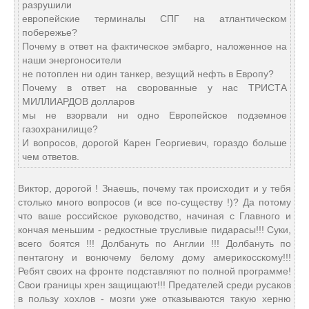
разрушили
европейские терминалы СПГ на атлантическом
побережье?
Почему в ответ на фактическое эмбарго, наложенное на
наши энергоносители
не потоплен ни один танкер, везущий нефть в Европу?
Почему в ответ на сворованные у нас ТРИСТА
МИЛЛИАРДОВ долларов
мы не взорвали ни одно Европейское подземное
газохранилище?
И вопросов, дорогой Карен Георгиевич, гораздо больше
чем ответов.
Виктор, дорогой ! Знаешь, почему так происходит и у тебя
столько много вопросов (и все по-существу !)? Да потому
что ваше российское руководство, начиная с Главного и
кончая меньшим - редкостные трусливые пидарасы!!! Суки,
всего боятся !!! Долбануть по Англии !!! Долбануть по
пентагону и вонючему белому дому америкосскому!!!
Ребят своих на фронте подставляют по полной программе!
Свои границы хрен защищают!!! Предателей среди русаков
в пользу хохлов - мозги уже отказываются такую херню