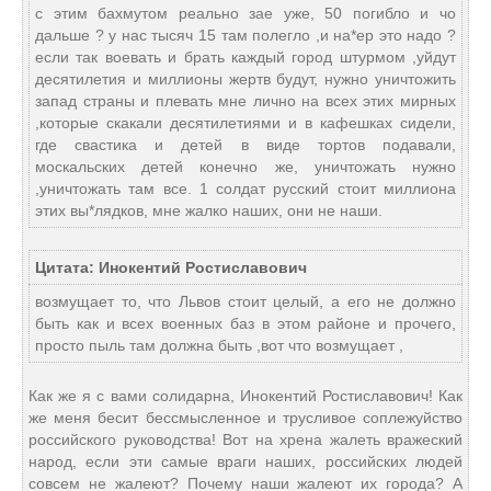
с этим бахмутом реально зае уже, 50 погибло и чо
дальше ? у нас тысяч 15 там полегло ,и на*ер это надо ?
если так воевать и брать каждый город штурмом ,уйдут
десятилетия и миллионы жертв будут, нужно уничтожить
запад страны и плевать мне лично на всех этих мирных
,которые скакали десятилетиями и в кафешках сидели,
где свастика и детей в виде тортов подавали,
москальских детей конечно же, уничтожать нужно
,уничтожать там все. 1 солдат русский стоит миллиона
этих вы*лядков, мне жалко наших, они не наши.
Цитата: Инокентий Ростиславович
возмущает то, что Львов стоит целый, а его не должно
быть как и всех военных баз в этом районе и прочего,
просто пыль там должна быть ,вот что возмущает ,
Как же я с вами солидарна, Инокентий Ростиславович! Как
же меня бесит бессмысленное и трусливое соплежуйство
российского руководства! Вот на хрена жалеть вражеский
народ, если эти самые враги наших, российских людей
совсем не жалеют? Почему наши жалеют их города? А