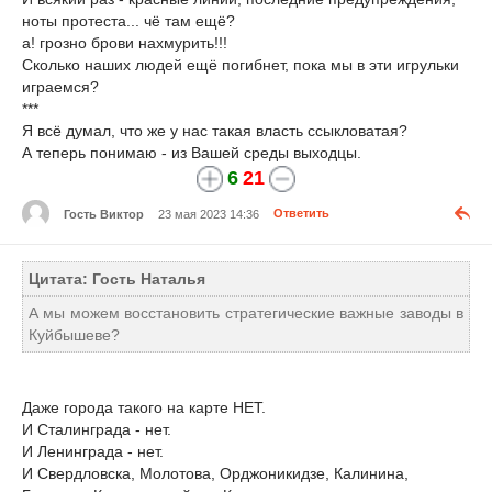
ноты протеста... чё там ещё?
а! грозно брови нахмурить!!!
Сколько наших людей ещё погибнет, пока мы в эти игрульки
играемся?
***
Я всё думал, что же у нас такая власть ссыкловатая?
А теперь понимаю - из Вашей среды выходцы.
6
21
Гость Виктор
23 мая 2023 14:36
Ответить
Цитата: Гость Наталья
А мы можем восстановить стратегические важные заводы в
Куйбышеве?
Даже города такого на карте НЕТ.
И Сталинграда - нет.
И Ленинграда - нет.
И Свердловска, Молотова, Орджоникидзе, Калинина,