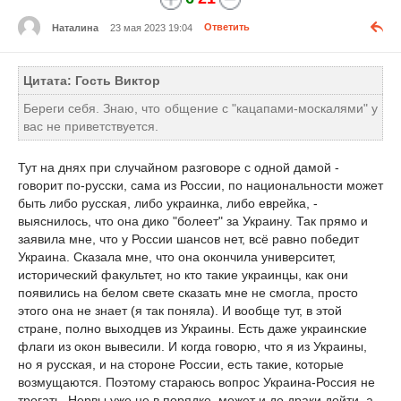
Наталина
23 мая 2023 19:04
Ответить
Цитата: Гость Виктор
Береги себя. Знаю, что общение с "кацапами-москалями" у
вас не приветствуется.
Тут на днях при случайном разговоре с одной дамой -
говорит по-русски, сама из России, по национальности может
быть либо русская, либо украинка, либо еврейка, -
выяснилось, что она дико "болеет" за Украину. Так прямо и
заявила мне, что у России шансов нет, всё равно победит
Украина. Сказала мне, что она окончила университет,
исторический факультет, но кто такие украинцы, как они
появились на белом свете сказать мне не смогла, просто
этого она не знает (я так поняла). И вообще тут, в этой
стране, полно выходцев из Украины. Есть даже украинские
флаги из окон вывесили. И когда говорю, что я из Украины,
но я русская, и на стороне России, есть такие, которые
возмущаются. Поэтому стараюсь вопрос Украина-Россия не
трогать. Нервы уже не в порядке. может и до драки дойти, а