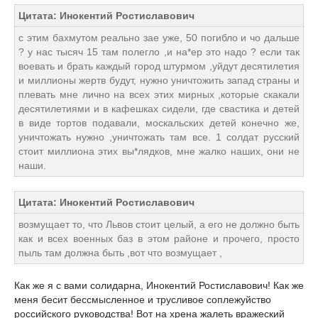
Цитата: Инокентий Ростиславович
с этим бахмутом реально зае уже, 50 погибло и чо дальше
? у нас тысяч 15 там полегло ,и на*ер это надо ? если так
воевать и брать каждый город штурмом ,уйдут десятилетия
и миллионы жертв будут, нужно уничтожить запад страны и
плевать мне лично на всех этих мирных ,которые скакали
десятилетиями и в кафешках сидели, где свастика и детей
в виде тортов подавали, москальских детей конечно же,
уничтожать нужно ,уничтожать там все. 1 солдат русский
стоит миллиона этих вы*лядков, мне жалко наших, они не
наши.
Цитата: Инокентий Ростиславович
возмущает то, что Львов стоит целый, а его не должно быть
как и всех военных баз в этом районе и прочего, просто
пыль там должна быть ,вот что возмущает ,
Как же я с вами солидарна, Инокентий Ростиславович! Как же
меня бесит бессмысленное и трусливое соплежуйство
российского руководства! Вот на хрена жалеть вражеский