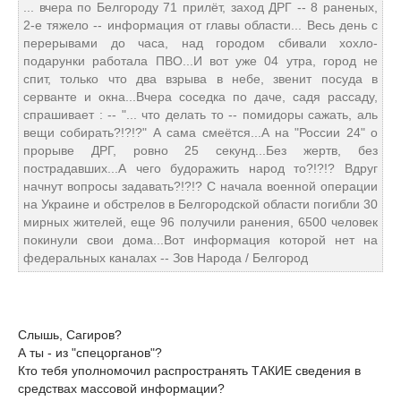
... вчера по Белгороду 71 прилёт, заход ДРГ -- 8 раненых,
2-е тяжело -- информация от главы области... Весь день с
перерывами до часа, над городом сбивали хохло-
подарунки работала ПВО...И вот уже 04 утра, город не
спит, только что два взрыва в небе, звенит посуда в
серванте и окна...Вчера соседка по даче, садя рассаду,
спрашивает : -- "... что делать то -- помидоры сажать, аль
вещи собирать?!?!?" А сама смеётся...А на "России 24" о
прорыве ДРГ, ровно 25 секунд...Без жертв, без
пострадавших...А чего будоражить народ то?!?!? Вдруг
начнут вопросы задавать?!?!? С начала военной операции
на Украине и обстрелов в Белгородской области погибли 30
мирных жителей, еще 96 получили ранения, 6500 человек
покинули свои дома...Вот информация которой нет на
федеральных каналах -- Зов Народа / Белгород
Слышь, Сагиров?
А ты - из "спецорганов"?
Кто тебя уполномочил распространять ТАКИЕ сведения в
средствах массовой информации?