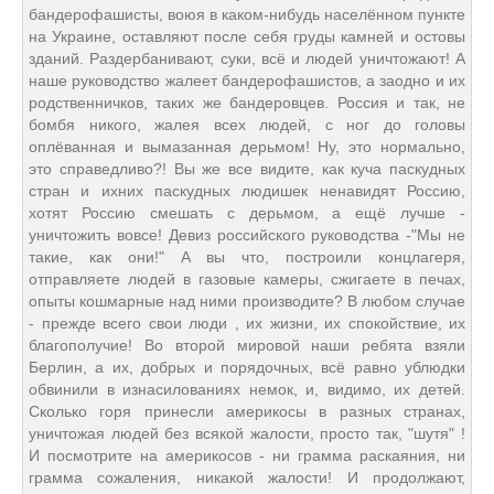
бандерофашисты, воюя в каком-нибудь населённом пункте
на Украине, оставляют после себя груды камней и остовы
зданий. Раздербанивают, суки, всё и людей уничтожают! А
наше руководство жалеет бандерофашистов, а заодно и их
родственничков, таких же бандеровцев. Россия и так, не
бомбя никого, жалея всех людей, с ног до головы
оплёванная и вымазанная дерьмом! Ну, это нормально,
это справедливо?! Вы же все видите, как куча паскудных
стран и ихних паскудных людишек ненавидят Россию,
хотят Россию смешать с дерьмом, а ещё лучше -
уничтожить вовсе! Девиз российского руководства -"Мы не
такие, как они!" А вы что, построили концлагеря,
отправляете людей в газовые камеры, сжигаете в печах,
опыты кошмарные над ними производите? В любом случае
- прежде всего свои люди , их жизни, их спокойствие, их
благополучие! Во второй мировой наши ребята взяли
Берлин, а их, добрых и порядочных, всё равно ублюдки
обвинили в изнасилованиях немок, и, видимо, их детей.
Сколько горя принесли америкосы в разных странах,
уничтожая людей без всякой жалости, просто так, "шутя" !
И посмотрите на америкосов - ни грамма раскаяния, ни
грамма сожаления, никакой жалости! И продолжают,