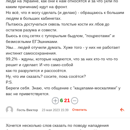
люди на Украине, как они к нам относятся и за что (или по
каким причинам) идут на фронт.
Но всё, что я могу сделать (и делаю) - обращаюсь к большим
людям в больших кабинетах.
Пытаюсь достучаться сквозь толстые кости их лбов до
остатков разума и совести.
Бьюсь в соц.сетях с тупорылым быдлом, "поцреотами" и
безмозглыми ЕГЭшниками.
Увы... людей отучили думать. Хуже того - у них не работает
инстинкт самосохранения.
99,2% - ждуны, которые надеются, что за них кто-то что-то
решит и сделает. И что само-собой
как-то разрулится и рассосётся.
Ну, что им сказать? сосите, пока сосётся?
P.S.
Береги себя. Знаю, что общение с "кацапами-москалями" у
вас не приветствуется.
6
21
Гость Виктор
23 мая 2023 15:39
Ответить
Хочется несколько слов сказать по поводу нападения