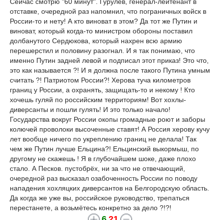
Сейчас смотрю "60 минут". Гурулёв, генерал-лейтенант в
отставке, очередной раз напомнил, что пограничных войск в
России-то и нету! А кто виноват в этом? Да тот же Путин и
виноват, который когда-то министром обороны поставил
долбанутого Сердюкова, который нахрен всю армию
перешерстил и половину разогнал. И я так понимаю, что
именно Путин задней левой и подписал этот приказ! Это что,
это как называется ?! И я должна после такого Путина умным
считать ?! Патриотом России?! Херова туча километров
границ у России, а охранять, защищать-то и некому ! Кто
хочешь гуляй по российским территориям! Вот хохлы-
диверсанты и пошли гулять! И это только начало!
Государства вокруг России окопы громадные роют и заборы
колючей проволоки высоченные ставят! А Россия херову кучу
лет вообще ничего по укреплению границ не делала! Так
чем же Путин лучше Ельцина?! Ельцинский выкормыш, по
другому не скажешь ! Я в глубочайшем шоке, даже плохо
стало. А Песков. пустобрёх, ни за что не отвечающий,
очередной раз высказал озабоченность России по поводу
нападения хохляцких диверсантов на Белгородскую область.
Да когда же уже вы, российское руководство, трепаться
перестанете, а возьмётесь конкретно за дело ?!?!
6
21