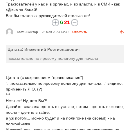
Трактователей у нас и в органах, и во власти, и в СМИ - как
г@вна за баней!
Вот бы толковых руководителей столько же!
6
21
Гость Виктор
23 мая 2023 14:39
Ответить
Цитата: Инокентий Ростиславович
показательно по яровому полигону для начала
Цитата (с сохранением "правописания"):
"...показательно по яровому полигону для начала..." видимо,
применить Я.О. (?)
***
Нет-нет! Ну, што Вы?!
Давайте, сначала где-нть в пустыне, потом - где-нть в океане,
после - где-нть в тайге,
а уж потом... можно будет и на полигоне (на своём!) - на
полконЬчика.
И всякий раз - красные линии, последние предупреждения,