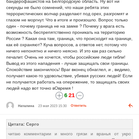
бандерофашистов на Белгородскую область. Ну вот ни
секунды не было сомнений, что наши ребята этих
террористических волчар разделают под орех, разгромят и
глазом не моргнут. Что в итоге и произошло. Вопрос только
один - почему граница не на замке ? Почему у врага есть
возможность беспрепятственно проникать на территорию
России ? Какая она там, граница, что происходит на границе,
как её охраняют? Куча вопросов, а ответов нет, потому что
ничего непонятно и ничего неясно. И это как раз сильно
печалит. Очень не хочется, чтобы российские люди гибли!
Вывод из этого нападения - лучше защищать свои границы.
Спокойствие закончилось! Враг вконец обнаглел, и , видимо,
получает какое-то удовольствие, убивая русских людей! Если
не получается работать на опережение, то защищать своих
людей надо вот точно вОвремя !
6
21
Наталина
23 мая 2023 15:30
Ответить
Цитата: Серго
читаю комментарии и много грязи и вранья от укро