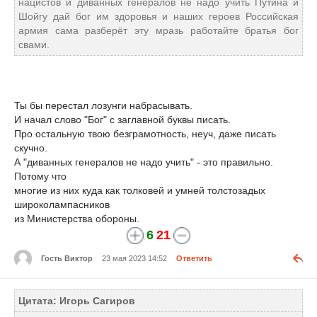
нацистов и диванных генералов не надо учить Путина и
Шойгу дай бог им здоровья и наших героев Российская
армия сама разберёт эту мразь работайте братья бог
свами.
Ты бы перестал лозунги набрасывать.
И начал слово "Бог" с заглавной буквы писать.
Про остальную твою безграмотность, неуч, даже писать
скучно.
А "диванных генералов не надо учить" - это правильно.
Потому что
многие из них куда как толковей и умней толстозадых
широколампасников
из Министерства обороны.
6
21
Гость Виктор
23 мая 2023 14:52
Ответить
Цитата: Игорь Сагиров