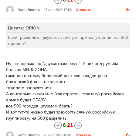
Гость Виктор
23 мая 2023 17:50
Ответить
Цитата: ORION
Если разделить двухсоттысячную армию укропии на 500
городов?
Ну, во-первых: не "двухсоттысячную". У них под ружьём -
больше МИЛЛИОНА
(именно поэтому Зеленский рвёт свою задницу на
британский флаг - не хватает
тяжёлого вооружения)
А во-вторых: скажи мне (как стратег - стратегу) российская
армия будет СРАЗУ
все 500 городов штурмом брать?
И вот тут-то нужно будет трёхсоттысячную российскую
группировку на 500 разделить.
6
21
Гость Виктор
23 мая 2023 16:01
Ответить