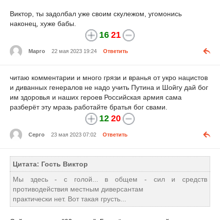
Виктор, ты задолбал уже своим скулежом, угомонись
наконец, хуже бабы.
16
21
Марго
22 мая 2023 19:24
Ответить
читаю комментарии и много грязи и вранья от укро нацистов
и диванных генералов не надо учить Путина и Шойгу дай бог
им здоровья и наших героев Российская армия сама
разберёт эту мразь работайте братья бог свами.
12
20
Серго
23 мая 2023 07:02
Ответить
Цитата: Гость Виктор
Мы здесь - с голой... в общем - сил и средств
противодействия местным диверсантам
практически нет. Вот такая грусть...