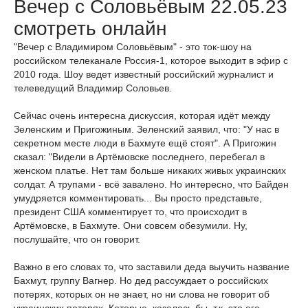
Вечер с Соловьёвым 22.05.23
смотреть онлайн
"Вечер с Владимиром Соловьёвым" - это ток-шоу на
российском телеканале Россия-1, которое выходит в эфир с
2010 года. Шоу ведет известный российский журналист и
телеведущий Владимир Соловьев.
Сейчас очень интересна дискуссия, которая идёт между
Зеленским и Пригожиным. Зеленский заявил, что: "У нас в
секретном месте люди в Бахмуте ещё стоят". А Пригожин
сказал: "Видели в Артёмовске последнего, перебегал в
женском платье. Нет там больше никаких живых украинских
солдат. А трупами - всё завалено. Но интересно, что Байден
умудряется комментировать... Вы просто представьте,
президент США комментирует то, что происходит в
Артёмовске, в Бахмуте. Они совсем обезумили. Ну,
послушайте, что он говорит.
Важно в его словах то, что заставили деда выучить название
Бахмут, группу Вагнер. Но дед рассуждает о российских
потерях, которых он не знает, но ни слова не говорит об
украинских потерях. Которые, казалось бы, т.к. это его