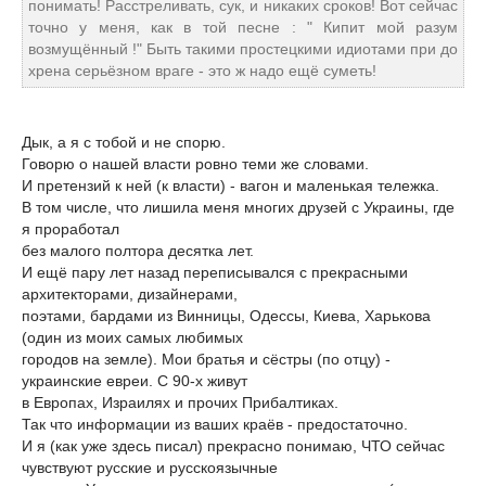
понимать! Расстреливать, сук, и никаких сроков! Вот сейчас
точно у меня, как в той песне : " Кипит мой разум
возмущённый !" Быть такими простецкими идиотами при до
хрена серьёзном враге - это ж надо ещё суметь!
Дык, а я с тобой и не спорю.
Говорю о нашей власти ровно теми же словами.
И претензий к ней (к власти) - вагон и маленькая тележка.
В том числе, что лишила меня многих друзей с Украины, где
я проработал
без малого полтора десятка лет.
И ещё пару лет назад переписывался с прекрасными
архитекторами, дизайнерами,
поэтами, бардами из Винницы, Одессы, Киева, Харькова
(один из моих самых любимых
городов на земле). Мои братья и сёстры (по отцу) -
украинские евреи. С 90-х живут
в Европах, Израилях и прочих Прибалтиках.
Так что информации из ваших краёв - предостаточно.
И я (как уже здесь писал) прекрасно понимаю, ЧТО сейчас
чувствуют русские и русскоязычные