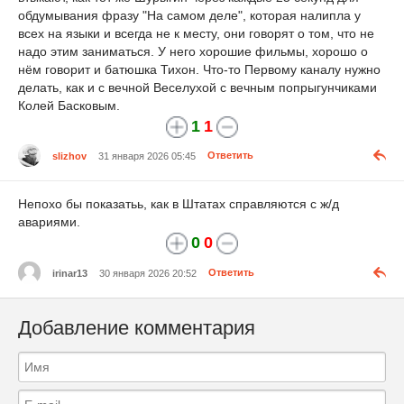
обдумывания фразу "На самом деле", которая налипла у
всех на языки и всегда не к месту, они говорят о том, что не
надо этим заниматься. У него хорошие фильмы, хорошо о
нём говорит и батюшка Тихон. Что-то Первому каналу нужно
делать, как и с вечной Веселухой с вечным попрыгунчиками
Колей Басковым.
1
1
slizhov
31 января 2026 05:45
Ответить
Непохо бы показатьь, как в Штатах справляются с ж/д
авариями.
0
0
irinar13
30 января 2026 20:52
Ответить
Добавление комментария