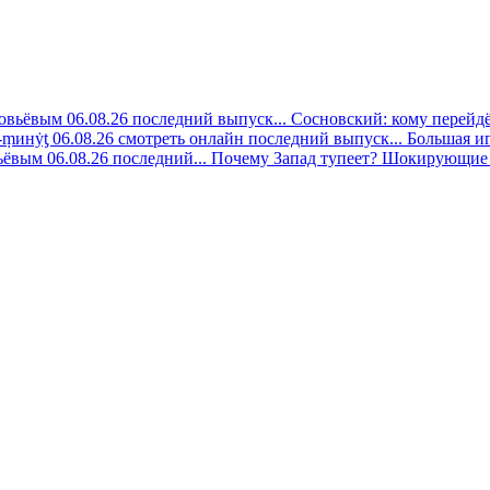
овьёвым 06.08.26 последний выпуск...
Сосновский: кому перейдёт
-ṃинẏƫ 06.08.26 смотреть онлайн последний выпуск...
Большая иг
ёвым 06.08.26 последний...
Почему Запад тупеет? Шокирующие 