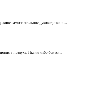
ажное самостоятельное руководство во...
повис в поздухе. Пктин либо боится...