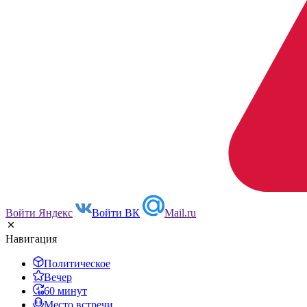
Войти Яндекс
Войти ВК
Mail.ru
Навигация
Политическое
Вечер
60 минут
Место встречи