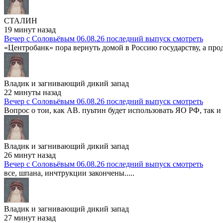
СТАЛИН
19 минут назад
Вечер с Соловьёвым 06.08.26 последний выпуск смотреть
«Центробанк» пора вернуть домой в Россию государству, а прод
Владик и загнивающий дикий запад
22 минуты назад
Вечер с Соловьёвым 06.08.26 последний выпуск смотреть
Вопрос о тои, как АВ. пуьтин будет использовать ЯО РФ, так и 
Владик и загнивающий дикий запад
26 минут назад
Вечер с Соловьёвым 06.08.26 последний выпуск смотреть
все, шпана, инчтрукции закончены.....
Владик и загнивающий дикий запад
27 минут назад