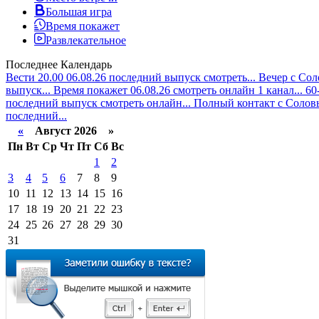
Большая игра
Время покажет
Развлекательное
Последнее
Календарь
Вести 20.00 06.08.26 последний выпуск смотреть...
Вечер с Сол
выпуск...
Время покажет 06.08.26 смотреть онлайн 1 канал...
60
последний выпуск смотреть онлайн...
Полный контакт с Соловь
последний...
«
Август 2026 »
Пн
Вт
Ср
Чт
Пт
Сб
Вс
1
2
3
4
5
6
7
8
9
10
11
12
13
14
15
16
17
18
19
20
21
22
23
24
25
26
27
28
29
30
31