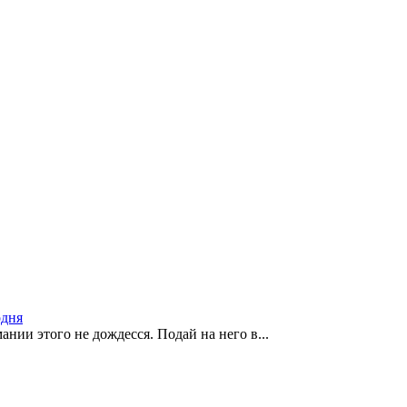
одня
нии этого не дождесся. Подай на него в...