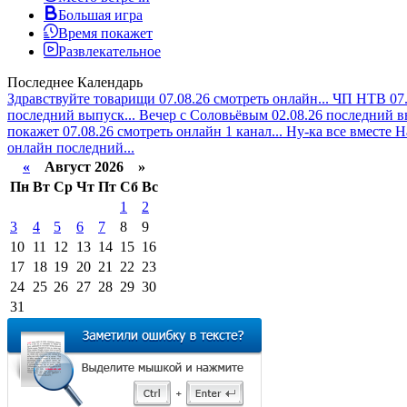
Большая игра
Время покажет
Развлекательное
Последнее
Календарь
Здравствуйте товарищи 07.08.26 смотреть онлайн...
ЧП НТВ 07.
последний выпуск...
Вечер с Соловьёвым 02.08.26 последний в
покажет 07.08.26 смотреть онлайн 1 канал...
Ну-ка все вместе Н
онлайн последний...
«
Август 2026 »
Пн
Вт
Ср
Чт
Пт
Сб
Вс
1
2
3
4
5
6
7
8
9
10
11
12
13
14
15
16
17
18
19
20
21
22
23
24
25
26
27
28
29
30
31