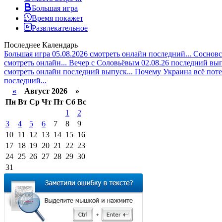
Большая игра
Время покажет
Развлекательное
Последнее
Календарь
Большая игра 05.08.2026 смотреть онлайн последний...
Сосновск
смотреть онлайн...
Вечер с Соловьёвым 02.08.26 последний вып
смотреть онлайн последний выпуск...
Почему Украина всё поте
последний...
«
Август 2026 »
Пн
Вт
Ср
Чт
Пт
Сб
Вс
1
2
3
4
5
6
7
8
9
10
11
12
13
14
15
16
17
18
19
20
21
22
23
24
25
26
27
28
29
30
31