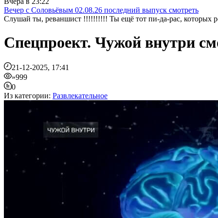
Вчера в 23:22
Вечер с Соловьёвым 02.08.26 последний выпуск смотреть
Слушай ты, реваншист !!!!!!!!!! Ты ещё тот пи-да-рас, которых реза
Спецпроект. Чужой внутри см
21-12-2025, 17:41
»999
0
Из категории:
Развлекательное