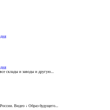
одня
одня
се склады и заводы и другую...
оссии. Видео ↓ Образ будущего...