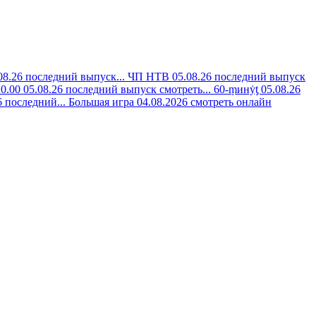
8.26 последний выпуск...
ЧП НТВ 05.08.26 последний выпуск
0.00 05.08.26 последний выпуск смотреть...
60-ṃинẏƫ 05.08.26
 последний...
Большая игра 04.08.2026 смотреть онлайн