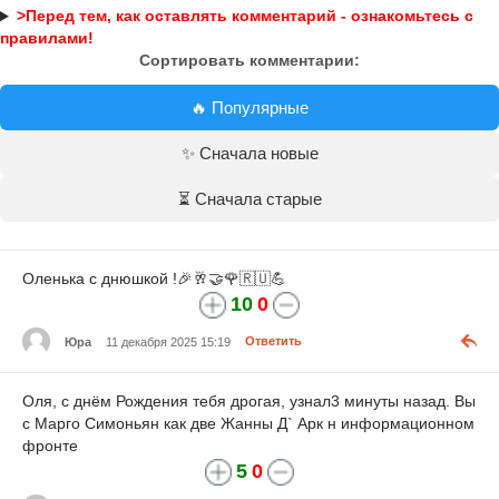
>Перед тем, как оставлять комментарий - ознакомьтесь с
правилами!
Сортировать комментарии:
🔥 Популярные
✨ Сначала новые
⏳ Сначала старые
Оленька с днюшкой !🎉🥂🤝🌹🇷🇺💪
10
0
Юра
11 декабря 2025 15:19
Ответить
Оля, с днём Рождения тебя дрогая, узнал3 минуты назад. Вы
с Марго Симоньян как две Жанны Д` Арк н информационном
фронте
5
0