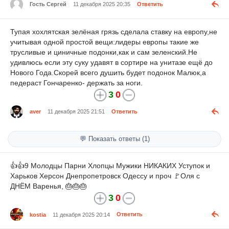
Гость Сергей
11 декабря 2025 20:35
Ответить
Тупая хохлятская зелёная грязь сделала ставку на европу,не
учитывая одной простой вещи:лидеры европы такие же
трусливые и циничные подонки,как и сам зеленский.Не
удивлюсь если эту суку удавят в сортире на унитазе ещё до
Нового Года.Скорей всего душить будет подонок Малюк,а
педераст Гончаренко- держать за ноги.
3
0
aver
11 декабря 2025 21:51
Ответить
💬 Показать ответы (1)
👍👍9 Молодцы Парни Хлопцы Мужики НИКАКИХ Уступок и
Харьков Херсон Днепропетровск Одессу и проч 🚩Оля с
ДНЁМ Варенья, 🎂🎂🎂
3
0
kostia
11 декабря 2025 20:14
Ответить