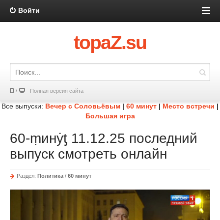
Войти
topaZ.su
Полная версия сайта
Все выпуски:
Вечер с Соловьёвым
|
60 минут
|
Место встречи
|
Большая игра
60-ṃинẏƫ 11.12.25 последний
выпуск смотреть онлайн
Раздел:
Политика
/
60 минут