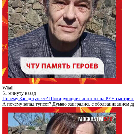
Witalij
51 минуту назад
Почему Запад тупеет? Шокирующие гипотезы на РЕН смотрет
А почему запад тупеет? Думаю заигрались с оболваниванием дру