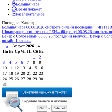
Большая игра
Время покажет
Развлекательное
Последнее
Календарь
Большая игра 06.08.2026 смотреть онлайн последний...
ЧП НТВ 
Шокирующие гипотезы на РЕН...
60-ṃинẏƫ 06.08.26 смотреть 
Вечер с Соловьёвым 05.08.26 последний выпуск...
Вечер с Соло
онлайн 1 канал...
«
Август 2026 »
Пн
Вт
Ср
Чт
Пт
Сб
Вс
1
2
3
4
5
6
7
8
9
10
11
12
13
14
15
16
17
18
19
20
21
22
23
24
25
26
27
28
29
30
31