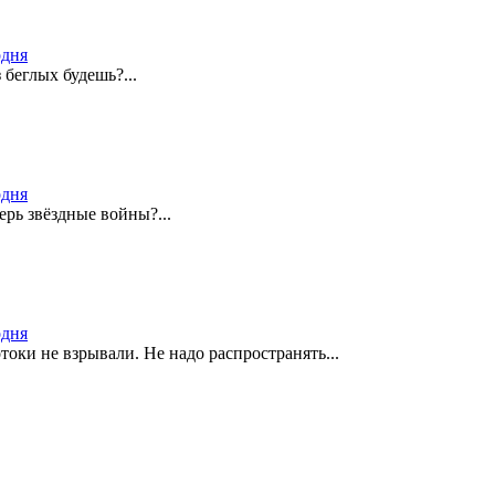
одня
 беглых будешь?...
одня
ерь звёздные войны?...
одня
оки не взрывали. Не надо распространять...