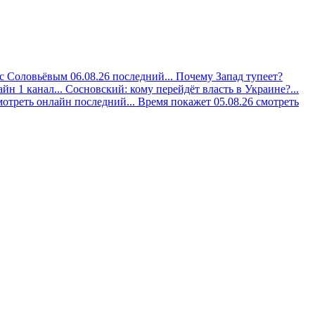
с Соловьёвым 06.08.26 последний...
Почему Запад тупеет?
йн 1 канал...
Сосновский: кому перейдёт власть в Украине?...
мотреть онлайн последний...
Время покажет 05.08.26 смотреть