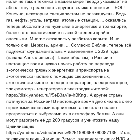
наличие такой техники в нашем мире твёрдо указывает на
абсолютную реальность другого великого понятия - БОГ!
Конечно, некоторым специалистам не позавидуешь. Ведь
газ, нефть, уголь, ветряки, атомные станции, ... оказались
теперь абсолютно не нужными в энергетике и транспорте,
более того экологически в высшей степени крайне
опасными. Многие оказались у разбитого корыта. И не
только они. Церковь, армии, ... Согласно Библии, теперь всё
подлежит фундаментальным изменениям с 2029 года
(начала Апокалипсиса). Таким образом, в России в
настоящее время нужно начать работу по переводу
экологически грязных энергетики и транспорта на
экологически чистые с помощью сверхединичных,
экологически чистых электрогенераторов, электромоторов,
элекромотор - генераторов и электродвижителей:
https://disk.yandex.ru/i/5eB3aVIa-hBKng . А другие страны
потянутся за Россией! В настоящее время дно океанов с его
огромными запасами парниковых газов стало опасно
прогреваться с выбросами их в атмосферу Земли. А они
могут разогреть её до 200 градусов и уничтожить нашу
Цивилизацию:
https://yandex.ru/video/preview/9251990659790087135 . Итак,
заключаем вечный мир на Земле, внедряем технику НЛО и