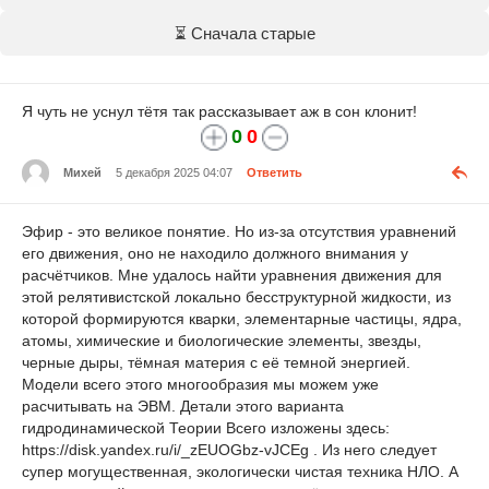
⏳ Сначала старые
Я чуть не уснул тётя так рассказывает аж в сон клонит!
0
0
Михей
5 декабря 2025 04:07
Ответить
Эфир - это великое понятие. Но из-за отсутствия уравнений
его движения, оно не находило должного внимания у
расчётчиков. Мне удалось найти уравнения движения для
этой релятивистской локально бесструктурной жидкости, из
которой формируются кварки, элементарные частицы, ядра,
атомы, химические и биологические элементы, звезды,
черные дыры, тёмная материя с её темной энергией.
Модели всего этого многообразия мы можем уже
расчитывать на ЭВМ. Детали этого варианта
гидродинамической Теории Всего изложены здесь:
https://disk.yandex.ru/i/_zEUOGbz-vJCEg . Из него следует
супер могущественная, экологически чистая техника НЛО. А