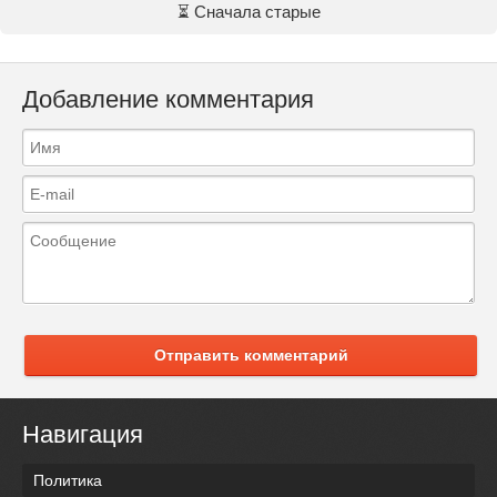
⏳ Сначала старые
Добавление комментария
Отправить комментарий
Навигация
Политика