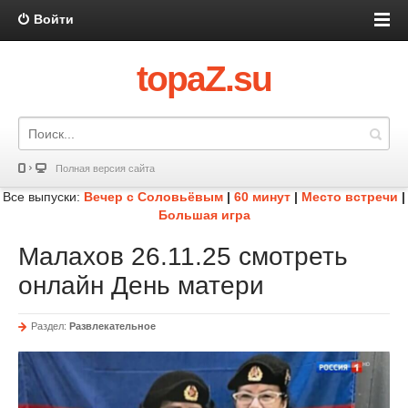
Войти
topaZ.su
Полная версия сайта
Все выпуски:
Вечер с Соловьёвым
|
60 минут
|
Место встречи
|
Большая игра
Малахов 26.11.25 смотреть
онлайн День матери
Раздел:
Развлекательное