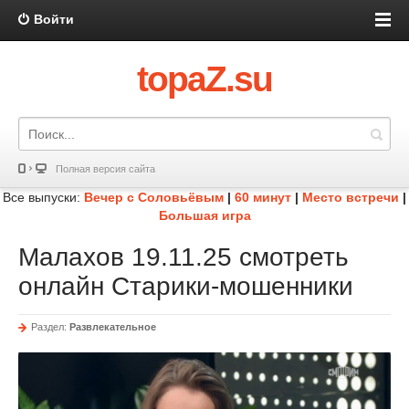
Войти
topaZ.su
Полная версия сайта
Все выпуски:
Вечер с Соловьёвым
|
60 минут
|
Место встречи
|
Большая игра
Малахов 19.11.25 смотреть
онлайн Старики-мошенники
Раздел:
Развлекательное