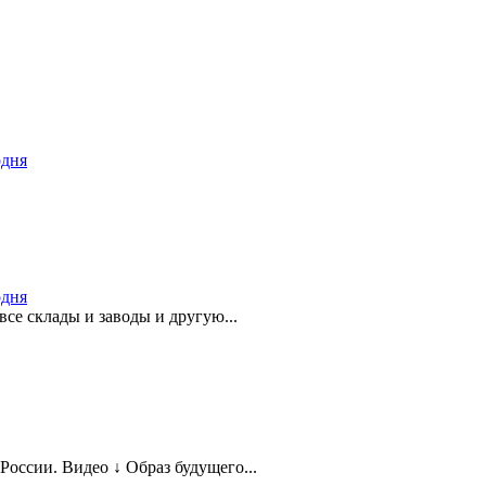
одня
одня
се склады и заводы и другую...
оссии. Видео ↓ Образ будущего...