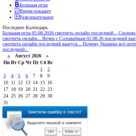
Большая игра
Время покажет
Развлекательное
Последнее
Календарь
Большая игра 05.08.2026 смотреть онлайн последний...
Сосновск
смотреть онлайн...
Вечер с Соловьёвым 02.08.26 последний вып
смотреть онлайн последний выпуск...
Почему Украина всё поте
последний...
«
Август 2026 »
Пн
Вт
Ср
Чт
Пт
Сб
Вс
1
2
3
4
5
6
7
8
9
10
11
12
13
14
15
16
17
18
19
20
21
22
23
24
25
26
27
28
29
30
31