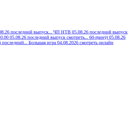
8.26 последний выпуск...
ЧП НТВ 05.08.26 последний выпуск
0.00 05.08.26 последний выпуск смотреть...
60-ṃинẏƫ 05.08.26
 последний...
Большая игра 04.08.2026 смотреть онлайн