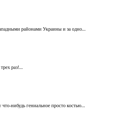
ападными районами Украины и за одно...
рех раз!...
 что-нибудь гениальное просто костью...