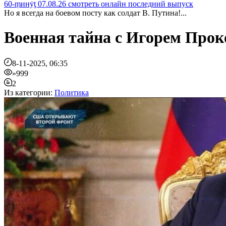
60-ṃинẏƫ 07.08.26 смотреть онлайн последний выпуск
Но я всегда на боевом посту как солдат В. Путина!...
Военная тайна с Игорем Проко
8-11-2025, 06:35
»999
2
Из категории:
Политика