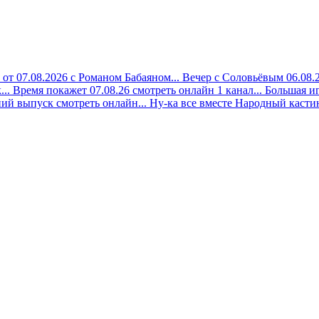
 от 07.08.2026 с Романом Бабаяном...
Вечер с Соловьёвым 06.08.2
..
Время покажет 07.08.26 смотреть онлайн 1 канал...
Большая иг
ий выпуск смотреть онлайн...
Ну-ка все вместе Народный кастинг