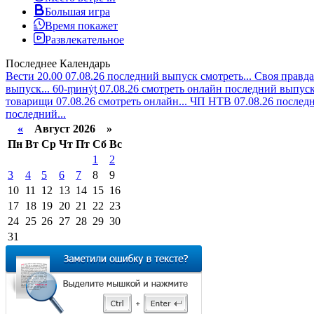
Большая игра
Время покажет
Развлекательное
Последнее
Календарь
Вести 20.00 07.08.26 последний выпуск смотреть...
Своя правда
выпуск...
60-ṃинẏƫ 07.08.26 смотреть онлайн последний выпуск.
товарищи 07.08.26 смотреть онлайн...
ЧП НТВ 07.08.26 последн
последний...
«
Август 2026 »
Пн
Вт
Ср
Чт
Пт
Сб
Вс
1
2
3
4
5
6
7
8
9
10
11
12
13
14
15
16
17
18
19
20
21
22
23
24
25
26
27
28
29
30
31