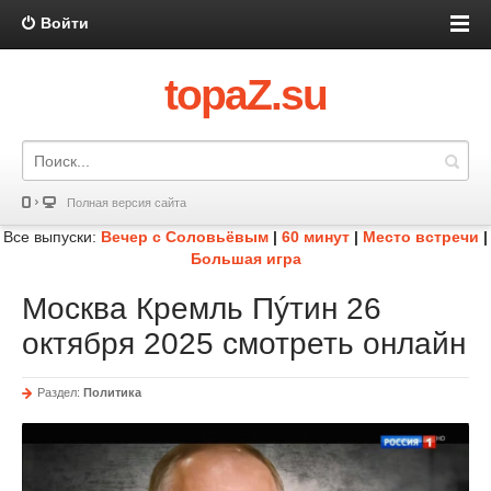
Войти
topaZ.su
Полная версия сайта
Все выпуски:
Вечер с Соловьёвым
|
60 минут
|
Место встречи
|
Большая игра
Москва Кремль Пýтин 26
октября 2025 смотреть онлайн
Раздел:
Политика