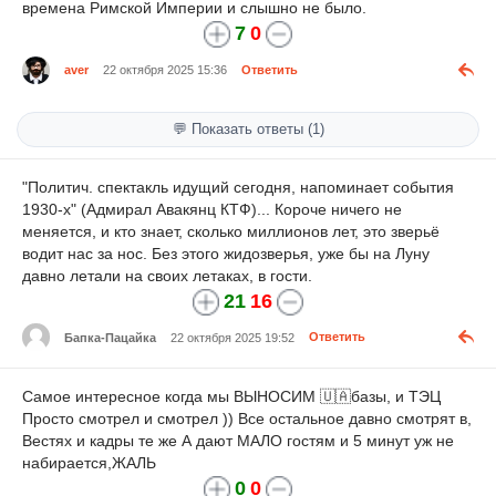
времена Римской Империи и слышно не было.
7
0
aver
22 октября 2025 15:36
Ответить
💬 Показать ответы (1)
"Политич. спектакль идущий сегодня, напоминает события
1930-х" (Адмирал Авакянц КТФ)... Короче ничего не
меняется, и кто знает, сколько миллионов лет, это зверьё
водит нас за нос. Без этого жидозверья, уже бы на Луну
давно летали на своих летаках, в гости.
21
16
Бапка-Пацайка
22 октября 2025 19:52
Ответить
Самое интересное когда мы ВЫНОСИМ 🇺🇦базы, и ТЭЦ
Просто смотрел и смотрел )) Все остальное давно смотрят в,
Вестях и кадры те же А дают МАЛО гостям и 5 минут уж не
набирается,ЖАЛЬ
0
0