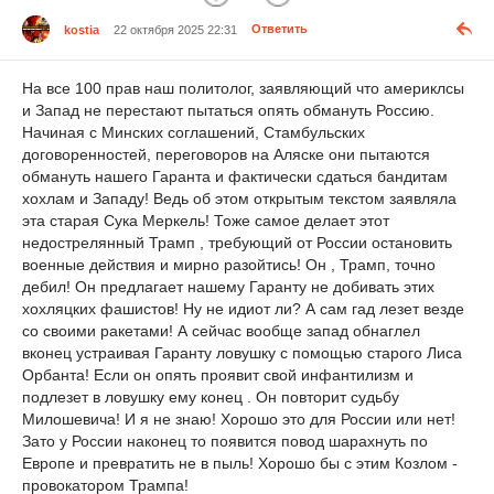
kostia
22 октября 2025 22:31
Ответить
На все 100 прав наш политолог, заявляющий что америклсы
и Запад не перестают пытаться опять обмануть Россию.
Начиная с Минских соглашений, Стамбульских
договоренностей, переговоров на Аляске они пытаются
обмануть нашего Гаранта и фактически сдаться бандитам
хохлам и Западу! Ведь об этом открытым текстом заявляла
эта старая Сука Меркель! Тоже самое делает этот
недострелянный Трамп , требующий от России остановить
военные действия и мирно разойтись! Он , Трамп, точно
дебил! Он предлагает нашему Гаранту не добивать этих
хохляцких фашистов! Ну не идиот ли? А сам гад лезет везде
со своими ракетами! А сейчас вообще запад обнаглел
вконец устраивая Гаранту ловушку с помощью старого Лиса
Орбанта! Если он опять проявит свой инфантилизм и
подлезет в ловушку ему конец . Он повторит судьбу
Милошевича! И я не знаю! Хорошо это для России или нет!
Зато у России наконец то появится повод шарахнуть по
Европе и превратить не в пыль! Хорошо бы с этим Козлом -
провокатором Трампа!