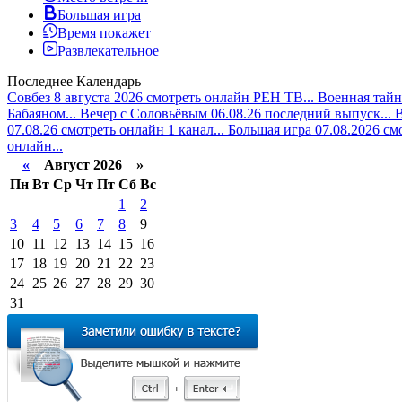
Большая игра
Время покажет
Развлекательное
Последнее
Календарь
Совбез 8 августа 2026 смотреть онлайн РЕН ТВ...
Военная тайн
Бабаяном...
Вечер с Соловьёвым 06.08.26 последний выпуск...
В
07.08.26 смотреть онлайн 1 канал...
Большая игра 07.08.2026 см
онлайн...
«
Август 2026 »
Пн
Вт
Ср
Чт
Пт
Сб
Вс
1
2
3
4
5
6
7
8
9
10
11
12
13
14
15
16
17
18
19
20
21
22
23
24
25
26
27
28
29
30
31