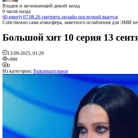
Владик и загнивающий дикий запад
9 часов назад
60-ṃинẏƫ 07.08.26 смотреть онлайн последний выпуск
Собственно сама атмосфера, заметного ослабления для ЭМИ не 
Большой хит 10 серия 13 сен
13-09-2025, 01:29
»999
0
Из категории:
Развлекательное