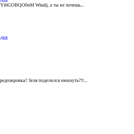
=Yt6GOBQO0nM Witalij, а ты не хочешь...
одня
едозировка? Зеля поделился нюхнуть?!!...