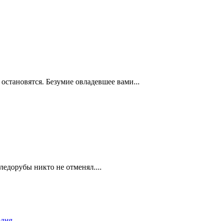
 остановятся. Безумие овладевшее вами...
ледорубы никто не отменял....
одня