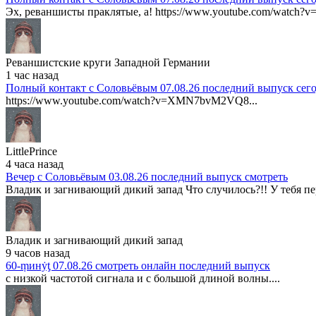
Эх, реваншисты праклятые, а! https://www.youtube.com/watch?v
Реваншистские круги Западной Германии
1 час назад
Полный контакт с Соловьёвым 07.08.26 последний выпуск сег
https://www.youtube.com/watch?v=XMN7bvM2VQ8...
LittlePrince
4 часа назад
Вечер с Соловьёвым 03.08.26 последний выпуск смотреть
Владик и загнивающий дикий запад Что случилось?!! У тебя пер
Владик и загнивающий дикий запад
9 часов назад
60-ṃинẏƫ 07.08.26 смотреть онлайн последний выпуск
с низкой частотой сигнала и с большой длиной волны....