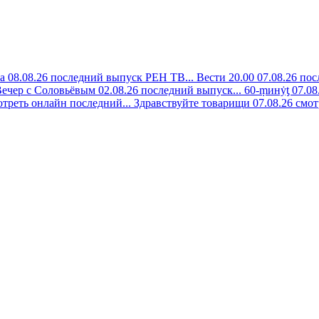
а 08.08.26 последний выпуск РЕН ТВ...
Вести 20.00 07.08.26 пос
ечер с Соловьёвым 02.08.26 последний выпуск...
60-ṃинẏƫ 07.08
отреть онлайн последний...
Здравствуйте товарищи 07.08.26 смот