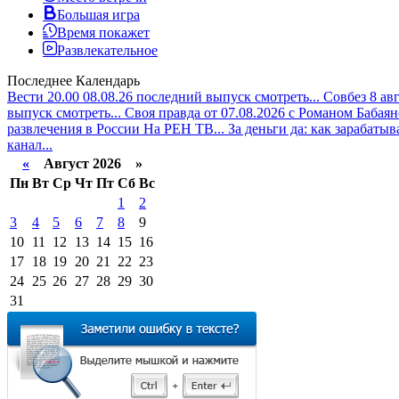
Большая игра
Время покажет
Развлекательное
Последнее
Календарь
Вести 20.00 08.08.26 последний выпуск смотреть...
Совбез 8 ав
выпуск смотреть...
Своя правда от 07.08.2026 с Романом Бабаян
развлечения в России На РЕН ТВ...
За деньги да: как зарабатыв
канал...
«
Август 2026 »
Пн
Вт
Ср
Чт
Пт
Сб
Вс
1
2
3
4
5
6
7
8
9
10
11
12
13
14
15
16
17
18
19
20
21
22
23
24
25
26
27
28
29
30
31