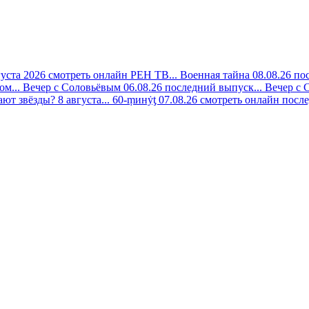
густа 2026 смотреть онлайн РЕН ТВ...
Военная тайна 08.08.26 по
ом...
Вечер с Соловьёвым 06.08.26 последний выпуск...
Вечер с 
ают звёзды? 8 августа...
60-ṃинẏƫ 07.08.26 смотреть онлайн после