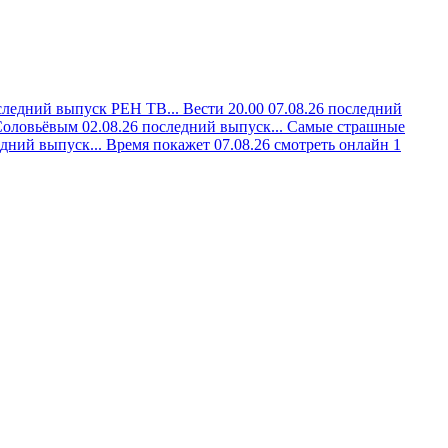
следний выпуск РЕН ТВ...
Вести 20.00 07.08.26 последний
Соловьёвым 02.08.26 последний выпуск...
Самые страшные
дний выпуск...
Время покажет 07.08.26 смотреть онлайн 1