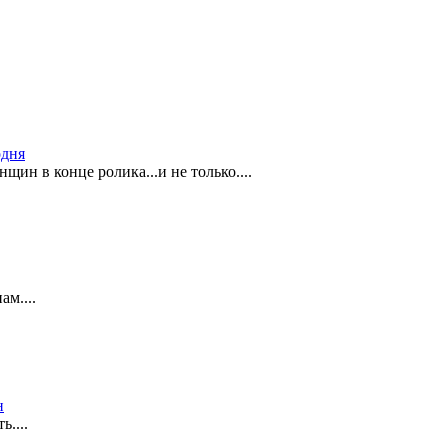
одня
нщин в конце ролика...и не только....
ам....
н
....