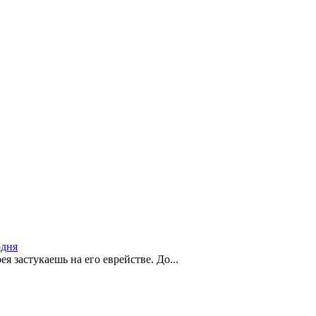
одня
ея застукаешь на его еврействе. До...