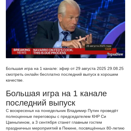
Большая игра на 1 канале: эфир от 29 августа 2025 29.08.25
смотреть онлайн бесплатно последний выпуск в хорошем
качестве.
Большая игра на 1 канале
последний выпуск
С воскресенья на понедельник Владимир Путин проведёт
полноценные переговоры с председателем КНР Си
Цзиньпином, а 3 сентября станет главным гостем
праздничных мероприятий в Пекине, посвящённых 80-летию