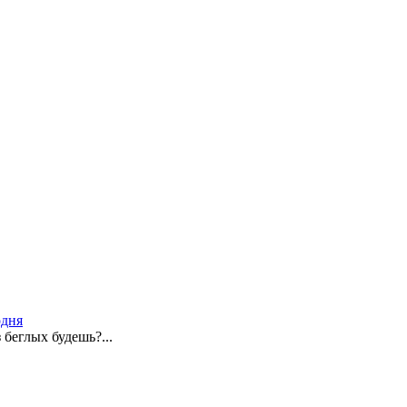
одня
 беглых будешь?...