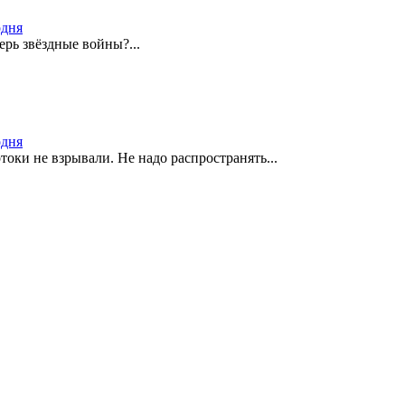
одня
ерь звёздные войны?...
одня
оки не взрывали. Не надо распространять...