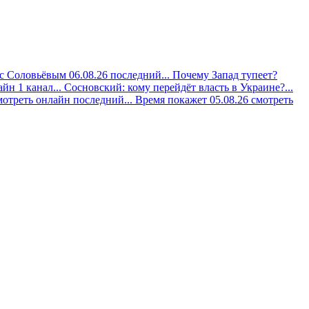
с Соловьёвым 06.08.26 последний...
Почему Запад тупеет?
йн 1 канал...
Сосновский: кому перейдёт власть в Украине?...
мотреть онлайн последний...
Время покажет 05.08.26 смотреть