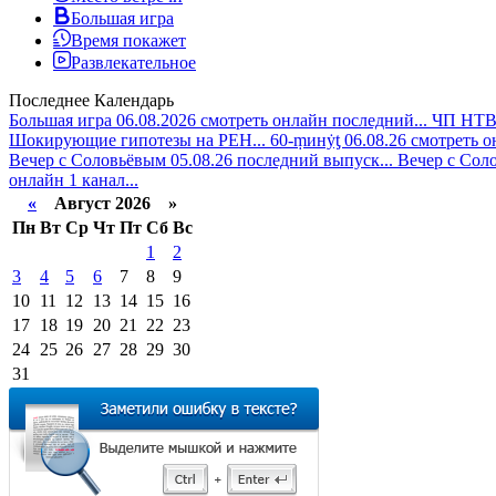
Большая игра
Время покажет
Развлекательное
Последнее
Календарь
Большая игра 06.08.2026 смотреть онлайн последний...
ЧП НТВ 
Шокирующие гипотезы на РЕН...
60-ṃинẏƫ 06.08.26 смотреть 
Вечер с Соловьёвым 05.08.26 последний выпуск...
Вечер с Соло
онлайн 1 канал...
«
Август 2026 »
Пн
Вт
Ср
Чт
Пт
Сб
Вс
1
2
3
4
5
6
7
8
9
10
11
12
13
14
15
16
17
18
19
20
21
22
23
24
25
26
27
28
29
30
31