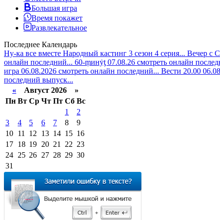
Большая игра
Время покажет
Развлекательное
Последнее
Календарь
Ну-ка все вместе Народный кастинг 3 сезон 4 серия...
Вечер с С
онлайн последний...
60-ṃинẏƫ 07.08.26 смотреть онлайн послед
игра 06.08.2026 смотреть онлайн последний...
Вести 20.00 06.0
последний выпуск...
«
Август 2026 »
Пн
Вт
Ср
Чт
Пт
Сб
Вс
1
2
3
4
5
6
7
8
9
10
11
12
13
14
15
16
17
18
19
20
21
22
23
24
25
26
27
28
29
30
31