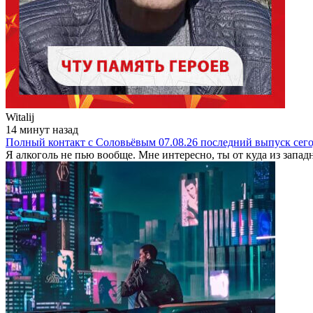
Witalij
14 минут назад
Полный контакт с Соловьёвым 07.08.26 последний выпуск сег
Я алкоголь не пью вообще. Мне интересно, ты от куда из запад