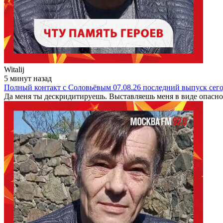
Witalij
5 минут назад
Полный контакт с Соловьёвым 07.08.26 последний выпуск сег
Да меня ты дескридитируешь. Выставляешь меня в виде опасно