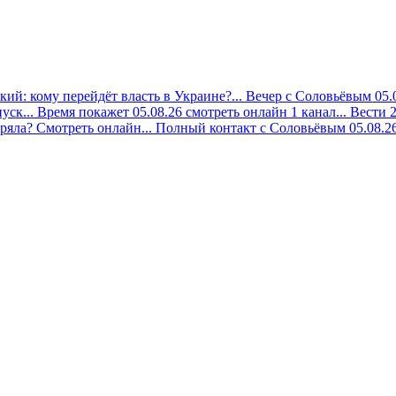
ий: кому перейдёт власть в Украине?...
Вечер с Соловьёвым 05.0
уск...
Время покажет 05.08.26 смотреть онлайн 1 канал...
Вести 2
ряла? Смотреть онлайн...
Полный контакт с Соловьёвым 05.08.26