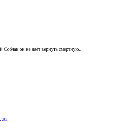
й Собчак он не даёт вернуть смертную...
одня