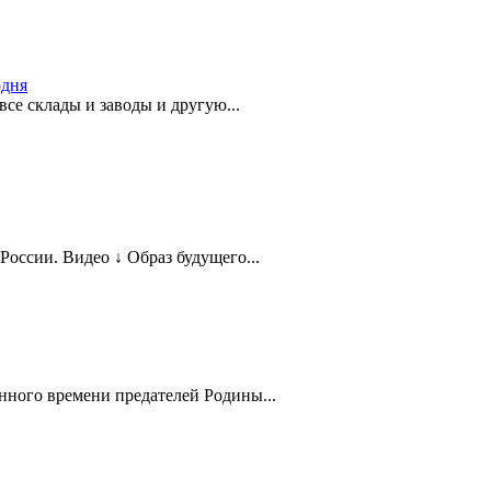
одня
се склады и заводы и другую...
оссии. Видео ↓ Образ будущего...
нного времени предателей Родины...