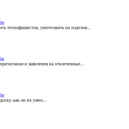
йн
ить технофашистов, уничтожить их изделия...
йн
причитания и заявления на отвлеченные...
йн
доску, как он их умно...