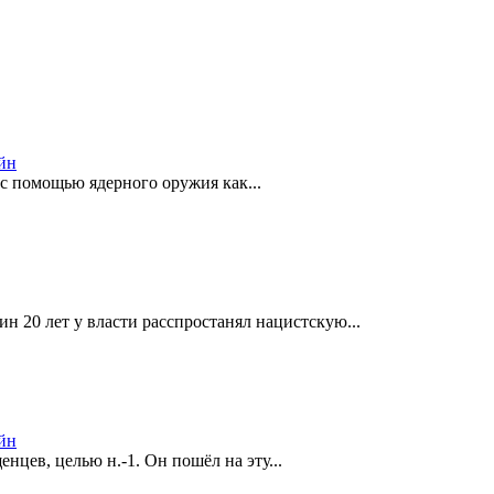
йн
 с помощью ядерного оружия как...
 20 лет у власти расспростанял нацистскую...
йн
нцев, целью н.-1. Он пошёл на эту...