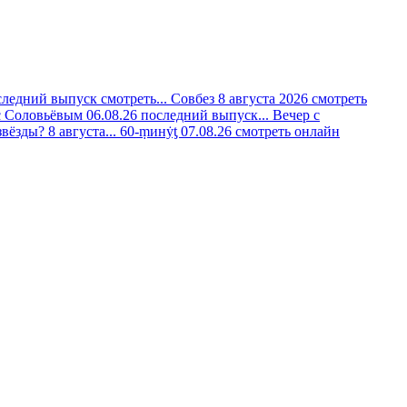
следний выпуск смотреть...
Совбез 8 августа 2026 смотреть
с Соловьёвым 06.08.26 последний выпуск...
Вечер с
вёзды? 8 августа...
60-ṃинẏƫ 07.08.26 смотреть онлайн