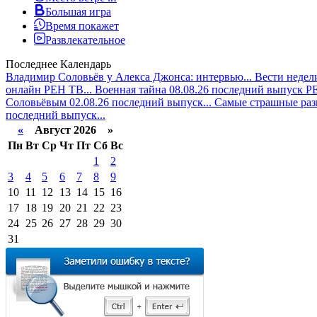
Большая игра
Время покажет
Развлекательное
Последнее
Календарь
Владимир Соловьёв у Алекса Джонса: интервью...
Вести недели
онлайн РЕН ТВ...
Военная тайна 08.08.26 последний выпуск РЕ
Соловьёвым 02.08.26 последний выпуск...
Самые страшные разв
последний выпуск...
«
Август 2026 »
Пн
Вт
Ср
Чт
Пт
Сб
Вс
1
2
3
4
5
6
7
8
9
10
11
12
13
14
15
16
17
18
19
20
21
22
23
24
25
26
27
28
29
30
31